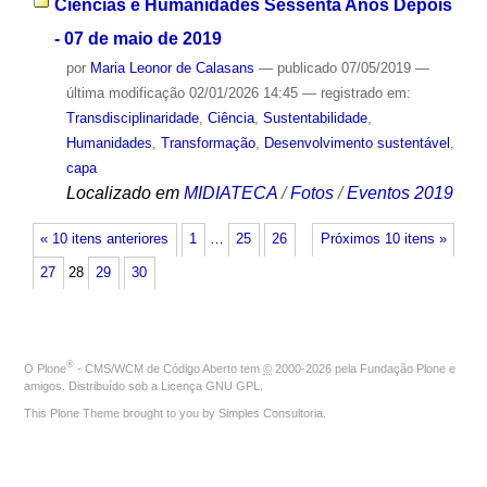
Ciências e Humanidades Sessenta Anos Depois
- 07 de maio de 2019
por
Maria Leonor de Calasans
—
publicado
07/05/2019
—
última modificação
02/01/2026 14:45
— registrado em:
Transdisciplinaridade
,
Ciência
,
Sustentabilidade
,
Humanidades
,
Transformação
,
Desenvolvimento sustentável
,
capa
Localizado em
MIDIATECA
/
Fotos
/
Eventos 2019
« 10 itens anteriores
1
…
25
26
Próximos 10 itens »
27
28
29
30
®
O
Plone
- CMS/WCM de Código Aberto
tem
©
2000-2026 pela
Fundação Plone
e
amigos. Distribuído sob a
Licença GNU GPL
.
This Plone Theme brought to you by
Simples Consultoria
.