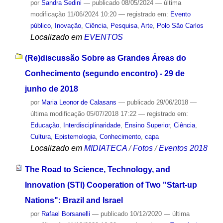
por
Sandra Sedini
—
publicado
08/05/2024
—
última
modificação
11/06/2024 10:20
— registrado em:
Evento
público
,
Inovação
,
Ciência
,
Pesquisa
,
Arte
,
Polo São Carlos
Localizado em
EVENTOS
(Re)discussão Sobre as Grandes Áreas do
Conhecimento (segundo encontro) - 29 de
junho de 2018
por
Maria Leonor de Calasans
—
publicado
29/06/2018
—
última modificação
05/07/2018 17:22
— registrado em:
Educação
,
Interdisciplinaridade
,
Ensino Superior
,
Ciência
,
Cultura
,
Epistemologia
,
Conhecimento
,
capa
Localizado em
MIDIATECA
/
Fotos
/
Eventos 2018
The Road to Science, Technology, and
Innovation (STI) Cooperation of Two "Start-up
Nations": Brazil and Israel
por
Rafael Borsanelli
—
publicado
10/12/2020
—
última