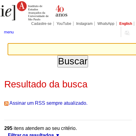
Ir
Ferramentas
Seções
para
Pessoais
o
conteúdo.
|
Cadastre-se
YouTube
Instagram
WhatsApp
English
Ir
para
menu
a
navegação
Resultado da busca
Assinar um RSS sempre atualizado.
295
itens atendem ao seu critério.
Filtrar os resultados