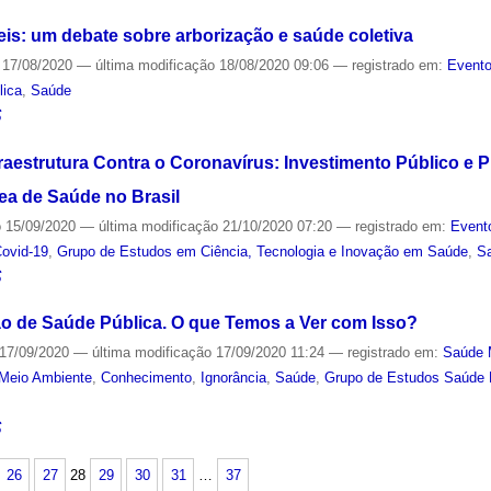
is: um debate sobre arborização e saúde coletiva
17/08/2020
—
última modificação
18/08/2020 09:06
— registrado em:
Evento
lica
,
Saúde
S
raestrutura Contra o Coronavírus: Investimento Público e P
ea de Saúde no Brasil
o
15/09/2020
—
última modificação
21/10/2020 07:20
— registrado em:
Event
ovid-19
,
Grupo de Estudos em Ciência, Tecnologia e Inovação em Saúde
,
S
S
 de Saúde Pública. O que Temos a Ver com Isso?
17/09/2020
—
última modificação
17/09/2020 11:24
— registrado em:
Saúde 
Meio Ambiente
,
Conhecimento
,
Ignorância
,
Saúde
,
Grupo de Estudos Saúde P
S
26
27
28
29
30
31
…
37