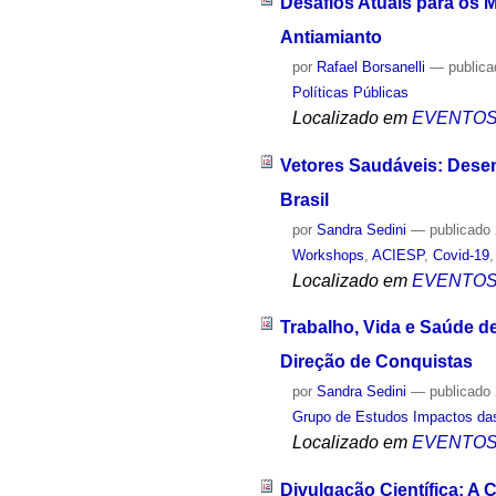
Desafios Atuais para os 
Antiamianto
por
Rafael Borsanelli
—
public
Políticas Públicas
Localizado em
EVENTO
Vetores Saudáveis: Dese
Brasil
por
Sandra Sedini
—
publicado
Workshops
,
ACIESP
,
Covid-19
Localizado em
EVENTO
Trabalho, Vida e Saúde d
Direção de Conquistas
por
Sandra Sedini
—
publicado
Grupo de Estudos Impactos das
Localizado em
EVENTO
Divulgação Científica: A