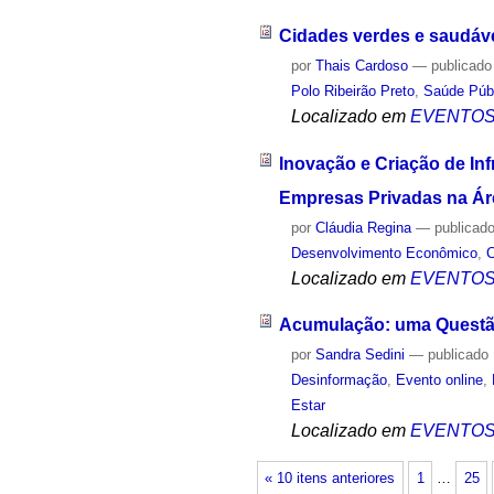
Cidades verdes e saudáve
por
Thais Cardoso
—
publicado
Polo Ribeirão Preto
,
Saúde Púb
Localizado em
EVENTO
Inovação e Criação de Inf
Empresas Privadas na Ár
por
Cláudia Regina
—
publicad
Desenvolvimento Econômico
,
C
Localizado em
EVENTO
Acumulação: uma Questão
por
Sandra Sedini
—
publicado
Desinformação
,
Evento online
,
Estar
Localizado em
EVENTO
« 10 itens anteriores
1
…
25