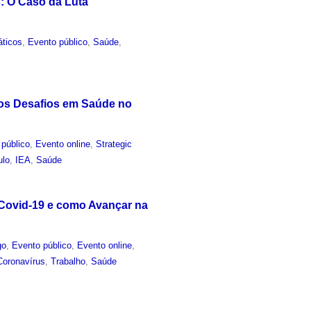
: O Caso da Luta
áticos
,
Evento público
,
Saúde
,
 os Desafios em Saúde no
 público
,
Evento online
,
Strategic
ulo
,
IEA
,
Saúde
 Covid-19 e como Avançar na
go
,
Evento público
,
Evento online
,
Coronavírus
,
Trabalho
,
Saúde