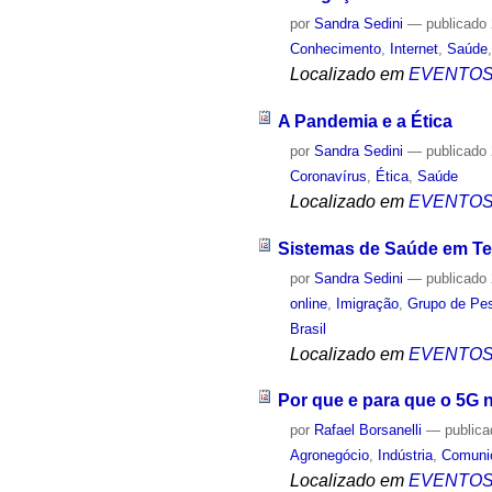
por
Sandra Sedini
—
publicado
Conhecimento
,
Internet
,
Saúde
Localizado em
EVENTO
A Pandemia e a Ética
por
Sandra Sedini
—
publicado
Coronavírus
,
Ética
,
Saúde
Localizado em
EVENTO
Sistemas de Saúde em T
por
Sandra Sedini
—
publicado
online
,
Imigração
,
Grupo de Pes
Brasil
Localizado em
EVENTO
Por que e para que o 5G n
por
Rafael Borsanelli
—
public
Agronegócio
,
Indústria
,
Comuni
Localizado em
EVENTO