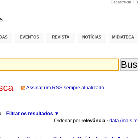
Cadastre-se
Busca
Busca
Avançad
OAS
EVENTOS
REVISTA
NOTÍCIAS
MIDIATECA
sca
Assinar um RSS sempre atualizado.
o.
Filtrar os resultados
Ordenar por
relevância
·
data (mais re