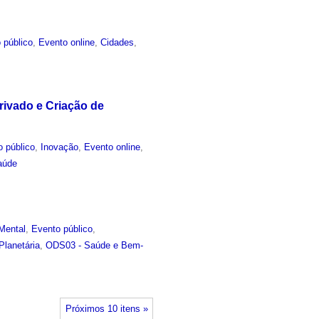
 público
,
Evento online
,
Cidades
,
rivado e Criação de
o público
,
Inovação
,
Evento online
,
aúde
Mental
,
Evento público
,
lanetária
,
ODS03 - Saúde e Bem-
Próximos 10 itens »