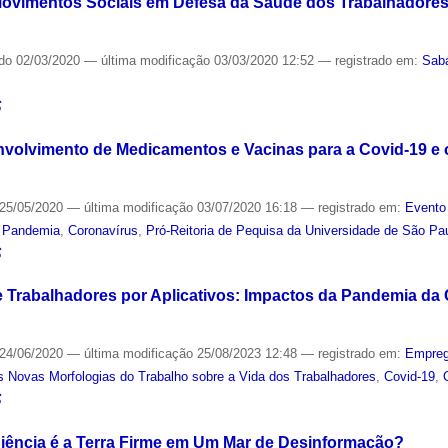
Movimentos Sociais em Defesa da Saúde dos Trabalhadores
ado
02/03/2020
—
última modificação
03/03/2020 12:52
— registrado em:
Sab
S
nvolvimento de Medicamentos e Vacinas para a Covid-19 e
25/05/2020
—
última modificação
03/07/2020 16:18
— registrado em:
Evento
,
Pandemia
,
Coronavírus
,
Pró-Reitoria de Pequisa da Universidade de São Pa
S
e Trabalhadores por Aplicativos: Impactos da Pandemia da
24/06/2020
—
última modificação
25/08/2023 12:48
— registrado em:
Empre
 Novas Morfologias do Trabalho sobre a Vida dos Trabalhadores
,
Covid-19
,
S
 Ciência é a Terra Firme em Um Mar de Desinformação?