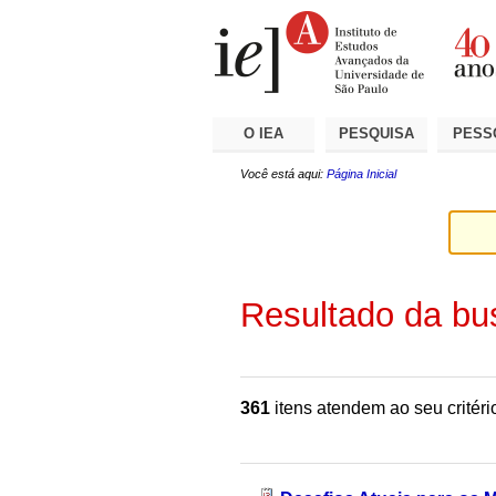
Ir
Ferramentas
Seções
para
Pessoais
o
conteúdo.
|
Ir
para
a
O IEA
PESQUISA
PESS
navegação
Você está aqui:
Página Inicial
Resultado da bu
361
itens atendem ao seu critéri