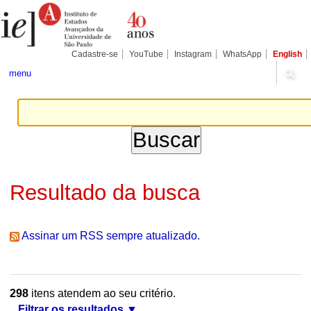
Ir
Ferramentas
Seções
para
Pessoais
o
conteúdo.
|
Cadastre-se
YouTube
Instagram
WhatsApp
English
Ir
para
menu
a
navegação
Resultado da busca
Assinar um RSS sempre atualizado.
298
itens atendem ao seu critério.
Filtrar os resultados