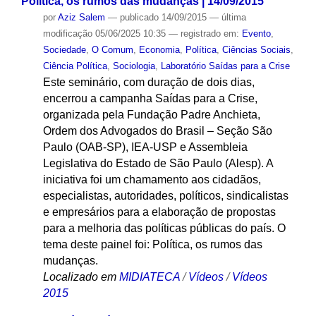
Política, os rumos das mudanças | 14/09/2015
por
Aziz Salem
—
publicado
14/09/2015
—
última
modificação
05/06/2025 10:35
— registrado em:
Evento
,
Sociedade
,
O Comum
,
Economia
,
Política
,
Ciências Sociais
,
Ciência Política
,
Sociologia
,
Laboratório Saídas para a Crise
Este seminário, com duração de dois dias,
encerrou a campanha Saídas para a Crise,
organizada pela Fundação Padre Anchieta,
Ordem dos Advogados do Brasil – Seção São
Paulo (OAB-SP), IEA-USP e Assembleia
Legislativa do Estado de São Paulo (Alesp). A
iniciativa foi um chamamento aos cidadãos,
especialistas, autoridades, políticos, sindicalistas
e empresários para a elaboração de propostas
para a melhoria das políticas públicas do país. O
tema deste painel foi: Política, os rumos das
mudanças.
Localizado em
MIDIATECA
/
Vídeos
/
Vídeos
2015