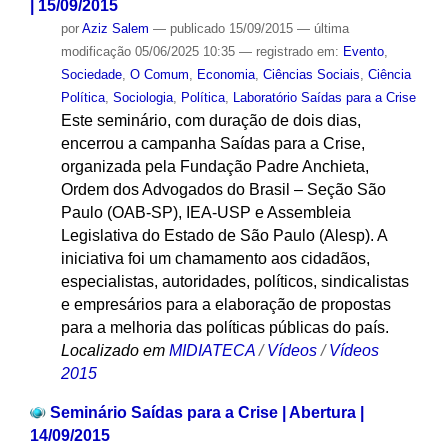
| 15/09/2015
por
Aziz Salem
—
publicado
15/09/2015
—
última
modificação
05/06/2025 10:35
— registrado em:
Evento
,
Sociedade
,
O Comum
,
Economia
,
Ciências Sociais
,
Ciência
Política
,
Sociologia
,
Política
,
Laboratório Saídas para a Crise
Este seminário, com duração de dois dias,
encerrou a campanha Saídas para a Crise,
organizada pela Fundação Padre Anchieta,
Ordem dos Advogados do Brasil – Seção São
Paulo (OAB-SP), IEA-USP e Assembleia
Legislativa do Estado de São Paulo (Alesp). A
iniciativa foi um chamamento aos cidadãos,
especialistas, autoridades, políticos, sindicalistas
e empresários para a elaboração de propostas
para a melhoria das políticas públicas do país.
Localizado em
MIDIATECA
/
Vídeos
/
Vídeos
2015
Seminário Saídas para a Crise | Abertura |
14/09/2015