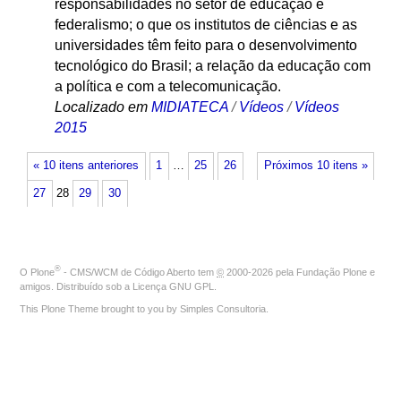
responsabilidades no setor de educação e
federalismo; o que os institutos de ciências e as
universidades têm feito para o desenvolvimento
tecnológico do Brasil; a relação da educação com
a política e com a telecomunicação.
Localizado em
MIDIATECA
/
Vídeos
/
Vídeos
2015
« 10 itens anteriores
1
…
25
26
Próximos 10 itens »
27
28
29
30
®
O
Plone
- CMS/WCM de Código Aberto
tem
©
2000-2026 pela
Fundação Plone
e
amigos. Distribuído sob a
Licença GNU GPL
.
This Plone Theme brought to you by
Simples Consultoria
.