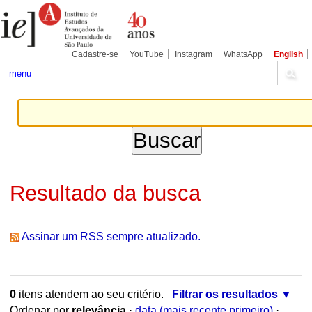
Ir
Ferramentas
para
Pessoais
o
conteúdo.
|
Cadastre-se
YouTube
Instagram
WhatsApp
English
Ir
para
menu
a
navegação
Resultado da busca
Assinar um RSS sempre atualizado.
0
itens atendem ao seu critério.
Filtrar os resultados
Ordenar por
relevância
·
data (mais recente primeiro)
·