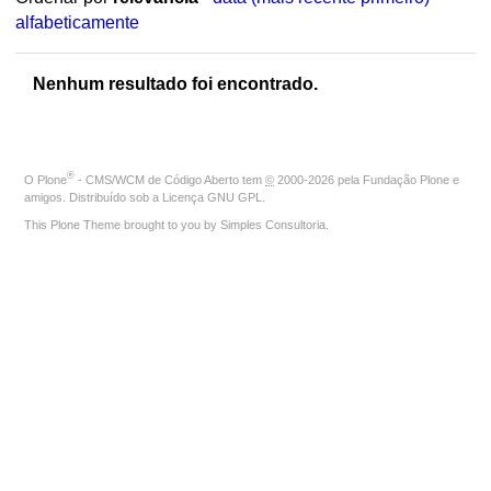
alfabeticamente
Nenhum resultado foi encontrado.
®
O
Plone
- CMS/WCM de Código Aberto
tem
©
2000-2026 pela
Fundação Plone
e
amigos. Distribuído sob a
Licença GNU GPL
.
This Plone Theme brought to you by
Simples Consultoria
.