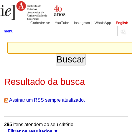
Ir
Ferramentas
Seções
para
Pessoais
o
conteúdo.
|
Cadastre-se
YouTube
Instagram
WhatsApp
English
Ir
para
menu
a
navegação
Resultado da busca
Assinar um RSS sempre atualizado.
295
itens atendem ao seu critério.
Filtrar os resultados