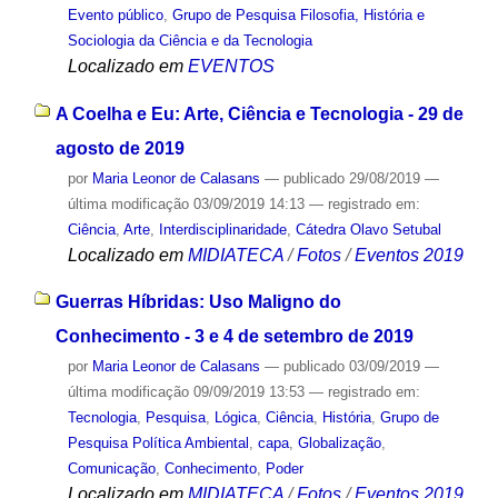
Evento público
,
Grupo de Pesquisa Filosofia, História e
Sociologia da Ciência e da Tecnologia
Localizado em
EVENTOS
A Coelha e Eu: Arte, Ciência e Tecnologia - 29 de
agosto de 2019
por
Maria Leonor de Calasans
—
publicado
29/08/2019
—
última modificação
03/09/2019 14:13
— registrado em:
Ciência
,
Arte
,
Interdisciplinaridade
,
Cátedra Olavo Setubal
Localizado em
MIDIATECA
/
Fotos
/
Eventos 2019
Guerras Híbridas: Uso Maligno do
Conhecimento - 3 e 4 de setembro de 2019
por
Maria Leonor de Calasans
—
publicado
03/09/2019
—
última modificação
09/09/2019 13:53
— registrado em:
Tecnologia
,
Pesquisa
,
Lógica
,
Ciência
,
História
,
Grupo de
Pesquisa Política Ambiental
,
capa
,
Globalização
,
Comunicação
,
Conhecimento
,
Poder
Localizado em
MIDIATECA
/
Fotos
/
Eventos 2019