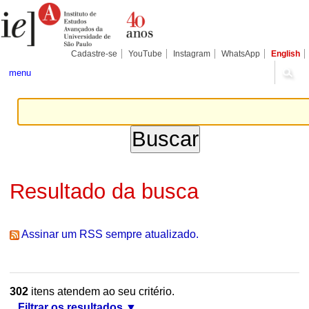
Ir
Ferramentas
Seções
para
Pessoais
o
conteúdo.
|
Cadastre-se
YouTube
Instagram
WhatsApp
English
Ir
para
menu
a
navegação
Resultado da busca
Assinar um RSS sempre atualizado.
302
itens atendem ao seu critério.
Filtrar os resultados