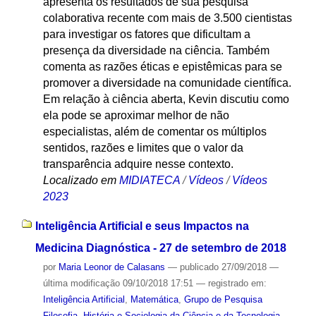
apresenta os resultados de sua pesquisa
colaborativa recente com mais de 3.500 cientistas
para investigar os fatores que dificultam a
presença da diversidade na ciência. Também
comenta as razões éticas e epistêmicas para se
promover a diversidade na comunidade científica.
Em relação à ciência aberta, Kevin discutiu como
ela pode se aproximar melhor de não
especialistas, além de comentar os múltiplos
sentidos, razões e limites que o valor da
transparência adquire nesse contexto.
Localizado em
MIDIATECA
/
Vídeos
/
Vídeos
2023
Inteligência Artificial e seus Impactos na
Medicina Diagnóstica - 27 de setembro de 2018
por
Maria Leonor de Calasans
—
publicado
27/09/2018
—
última modificação
09/10/2018 17:51
— registrado em:
Inteligência Artificial
,
Matemática
,
Grupo de Pesquisa
Filosofia, História e Sociologia da Ciência e da Tecnologia
,