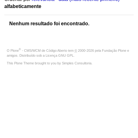
alfabeticamente
Nenhum resultado foi encontrado.
®
O
Plone
- CMS/WCM de Código Aberto
tem
©
2000-2026 pela
Fundação Plone
e
amigos. Distribuído sob a
Licença GNU GPL
.
This Plone Theme brought to you by
Simples Consultoria
.