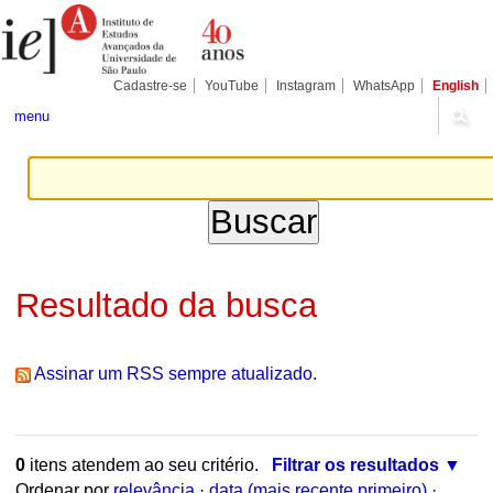
Ir
Ferramentas
para
Pessoais
o
conteúdo.
|
Cadastre-se
YouTube
Instagram
WhatsApp
English
Ir
para
menu
a
navegação
Resultado da busca
Assinar um RSS sempre atualizado.
0
itens atendem ao seu critério.
Filtrar os resultados
Ordenar por
relevância
·
data (mais recente primeiro)
·