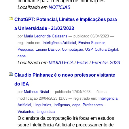
importante para checagem de informações
Localizado em
NOTÍCIAS
ChatGPT: Potencial, Limites e Implicações para
a Universidade - 21/03/2023
por
Maria Leonor de Calasans
—
publicado
05/04/2023
—
registrado em:
Inteligência Artificial
,
Ensino Superior
,
Pesquisa
,
Ensino Básico
,
Computação
,
USP
,
Cultura Digital
,
capa
Localizado em
MIDIATECA
/
Fotos
/
Eventos 2023
Claudio Pinhanez é o novo professor visitante
do IEA
por
Matheus Nistal
—
publicado
17/04/2023
—
última
modificação
20/04/2023 11:03
— registrado em:
Inteligência
Artificial
,
Linguistics
,
Indígenas
,
capa
,
Professores
Visitantes
,
Linguística
O cientista da computação irá focar em estudos
sobre Inteligência Artificial e processamento de