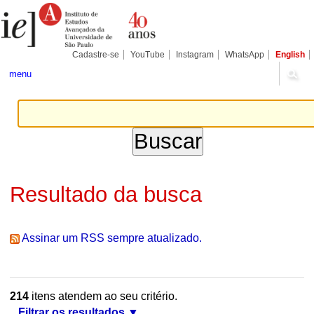
Ir
Ferramentas
Seções
para
Pessoais
o
conteúdo.
|
Cadastre-se
YouTube
Instagram
WhatsApp
English
Ir
para
menu
a
navegação
Resultado da busca
Assinar um RSS sempre atualizado.
214
itens atendem ao seu critério.
Filtrar os resultados