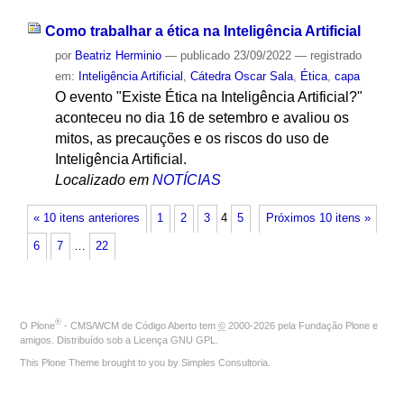
Como trabalhar a ética na Inteligência Artificial
por
Beatriz Herminio
—
publicado
23/09/2022
— registrado
em:
Inteligência Artificial
,
Cátedra Oscar Sala
,
Ética
,
capa
O evento "Existe Ética na Inteligência Artificial?"
aconteceu no dia 16 de setembro e avaliou os
mitos, as precauções e os riscos do uso de
Inteligência Artificial.
Localizado em
NOTÍCIAS
« 10 itens anteriores
1
2
3
4
5
Próximos 10 itens »
6
7
…
22
®
O
Plone
- CMS/WCM de Código Aberto
tem
©
2000-2026 pela
Fundação Plone
e
amigos. Distribuído sob a
Licença GNU GPL
.
This Plone Theme brought to you by
Simples Consultoria
.