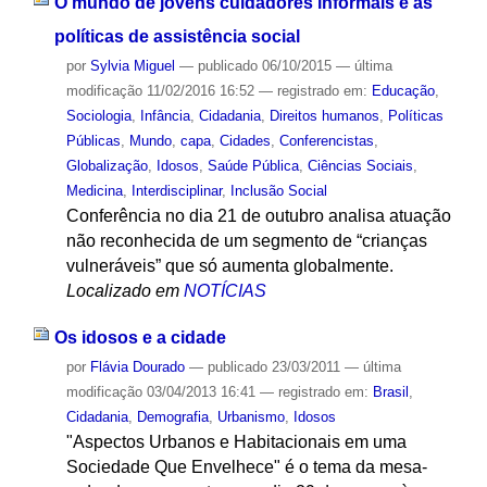
O mundo de jovens cuidadores informais e as
políticas de assistência social
por
Sylvia Miguel
—
publicado
06/10/2015
—
última
modificação
11/02/2016 16:52
— registrado em:
Educação
,
Sociologia
,
Infância
,
Cidadania
,
Direitos humanos
,
Políticas
Públicas
,
Mundo
,
capa
,
Cidades
,
Conferencistas
,
Globalização
,
Idosos
,
Saúde Pública
,
Ciências Sociais
,
Medicina
,
Interdisciplinar
,
Inclusão Social
Conferência no dia 21 de outubro analisa atuação
não reconhecida de um segmento de “crianças
vulneráveis” que só aumenta globalmente.
Localizado em
NOTÍCIAS
Os idosos e a cidade
por
Flávia Dourado
—
publicado
23/03/2011
—
última
modificação
03/04/2013 16:41
— registrado em:
Brasil
,
Cidadania
,
Demografia
,
Urbanismo
,
Idosos
"Aspectos Urbanos e Habitacionais em uma
Sociedade Que Envelhece" é o tema da mesa-