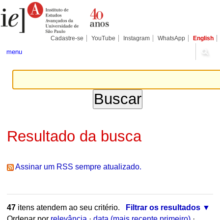
Ir
Ferramentas
Seções
para
Pessoais
o
conteúdo.
|
Cadastre-se
YouTube
Instagram
WhatsApp
English
Ir
para
menu
a
navegação
Resultado da busca
Assinar um RSS sempre atualizado.
47
itens atendem ao seu critério.
Filtrar os resultados
Ordenar por
relevância
·
data (mais recente primeiro)
·