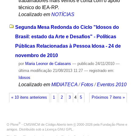
trabalhadores mais velhos e conta com o apoio
técnico do IEA-RP.
Localizado em
NOTÍCIAS
Segunda Mesa Redonda do Ciclo "Idosos do
Brasil: estado da Arte e Desafios" - Políticas
Públicas Relacionadas à Pessoa Idosa - 24 de
novembro de 2010
por
Maria Leonor de Calasans
—
publicado
24/11/2010
—
última modificação
21/08/2013 11:27
— registrado em:
Idosos
Localizado em
MIDIATECA
/
Fotos
/
Eventos 2010
« 10 itens anteriores
1
2
3
4
5
Próximos 7 itens »
®
O
Plone
- CMS/WCM de Código Aberto
tem
©
2000-2026 pela
Fundação Plone
e
amigos. Distribuído sob a
Licença GNU GPL
.