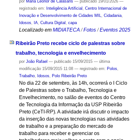
por
Maria Leonor de Calasans
—
publicado
19/01/2026
—
registrado em:
Inteligência Artificial
,
Centro Internacional de
Inovação e Desenvolvimento de Cidades MIL
,
Cidadania
,
Idosos
,
IA
,
Cultura Digital
,
capa
Localizado em
MIDIATECA
/
Fotos
/
Eventos 2025
Ribeirão Preto recebe ciclo de palestras sobre
trabalho, tecnologia e envelhecimento
por
João Rafael
—
publicado
15/09/2015
—
última
modificação
15/09/2015 11:08
— registrado em:
Polos
,
Trabalho
,
Idosos
,
Polo Ribeirão Preto
No dia 22 de setembro, às 14h, ocorrerá o I Ciclo
de Palestras sobre o Trabalho, Tecnologia e
Envelhecimento, no salão de eventos do Centro
de Tecnologia da Informação da USP Ribeirão
Preto (CeTI-RP). A atividade irá discutir o impacto
da inserção das novas tecnologias nas atividades
de trabalho e a preparação do mercado de
trabalho para receber e gerenciar os