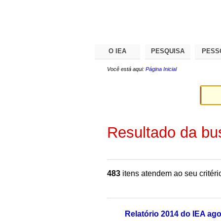
Ir
Ferramentas
Seções
para
Pessoais
o
conteúdo.
|
Ir
para
O IEA
PESQUISA
PESS
a
navegação
Você está aqui:
Página Inicial
Resultado da bu
483
itens atendem ao seu critéri
Relatório 2014 do IEA ago