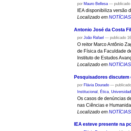
por
Mauro Bellesa
—
publicado
IEA disponibiliza versão d
Localizado em
NOTÍCIA
Antonio José da Costa Fi
por
João Rafael
—
publicado
16
O reitor Marco Antônio Z
de Física da Faculdade d
Instituto de Estudos Ava
Localizado em
NOTÍCIA
Pesquisadores discutem d
por
Flávia Dourado
—
publicad
Institucional
,
Ética
,
Universida
Os casos de denúncias de
nas Ciências e Humanidad
Localizado em
NOTÍCIA
IEA esteve presente na p