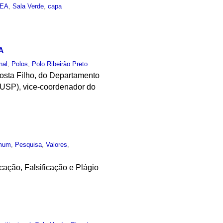
IEA
,
Sala Verde
,
capa
A
nal
,
Polos
,
Polo Ribeirão Preto
osta Filho, do Departamento
-USP), vice-coordenador do
mum
,
Pesquisa
,
Valores
,
ação, Falsificação e Plágio