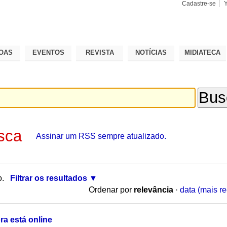
Cadastre-se
Busca
Busca
Avançad
OAS
EVENTOS
REVISTA
NOTÍCIAS
MIDIATECA
sca
Assinar um RSS sempre atualizado.
o.
Filtrar os resultados
Ordenar por
relevância
·
data (mais re
ra está online