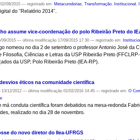
02/09/2015
— registrado em:
Metacurodorias
,
Transformação
,
Institucional
,
igital do "Relatório 2014".
S
lho assume vice-coordenação do polo Ribeirão Preto do IE
/09/2015
—
última modificação
17/09/2015 17:30
— registrado em:
Institucio
ago nomeou no dia 2 de setembro o professor Antonio José da C
e Filosofia, Ciências e Letras da USP Ribeirão Preto (FFCLRP
nçados da USP, Polo Ribeirão Preto (IEA-RP).
S
esvios éticos na comunidade científica
o
13/12/2012
—
última modificação
01/02/2016 14:45
— registrado em:
O Co
de
 má conduta científica foram debatidos na mesa-redonda Fabric
es, realizado no dia 28 de novembro.
S
osse do novo diretor do Ilea-UFRGS