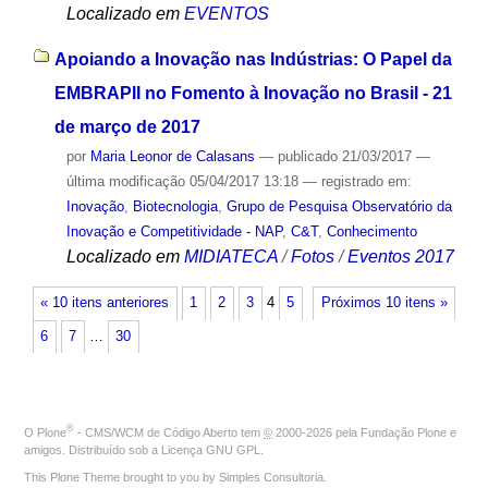
Localizado em
EVENTOS
Apoiando a Inovação nas Indústrias: O Papel da
EMBRAPII no Fomento à Inovação no Brasil - 21
de março de 2017
por
Maria Leonor de Calasans
—
publicado
21/03/2017
—
última modificação
05/04/2017 13:18
— registrado em:
Inovação
,
Biotecnologia
,
Grupo de Pesquisa Observatório da
Inovação e Competitividade - NAP
,
C&T
,
Conhecimento
Localizado em
MIDIATECA
/
Fotos
/
Eventos 2017
« 10 itens anteriores
1
2
3
4
5
Próximos 10 itens »
6
7
…
30
®
O
Plone
- CMS/WCM de Código Aberto
tem
©
2000-2026 pela
Fundação Plone
e
amigos. Distribuído sob a
Licença GNU GPL
.
This Plone Theme brought to you by
Simples Consultoria
.