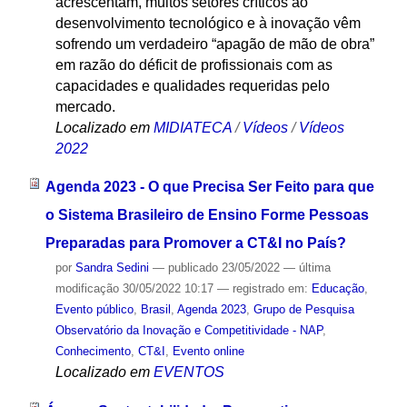
acrescentam, muitos setores críticos ao
desenvolvimento tecnológico e à inovação vêm
sofrendo um verdadeiro “apagão de mão de obra”
em razão do déficit de profissionais com as
capacidades e qualidades requeridas pelo
mercado.
Localizado em
MIDIATECA
/
Vídeos
/
Vídeos
2022
Agenda 2023 - O que Precisa Ser Feito para que
o Sistema Brasileiro de Ensino Forme Pessoas
Preparadas para Promover a CT&I no País?
por
Sandra Sedini
—
publicado
23/05/2022
—
última
modificação
30/05/2022 10:17
— registrado em:
Educação
,
Evento público
,
Brasil
,
Agenda 2023
,
Grupo de Pesquisa
Observatório da Inovação e Competitividade - NAP
,
Conhecimento
,
CT&I
,
Evento online
Localizado em
EVENTOS