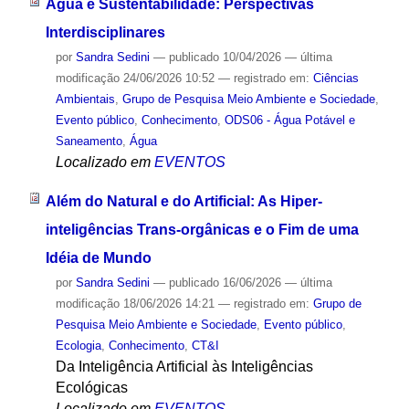
Água e Sustentabilidade: Perspectivas
Interdisciplinares
por
Sandra Sedini
—
publicado
10/04/2026
—
última
modificação
24/06/2026 10:52
— registrado em:
Ciências
Ambientais
,
Grupo de Pesquisa Meio Ambiente e Sociedade
,
Evento público
,
Conhecimento
,
ODS06 - Água Potável e
Saneamento
,
Água
Localizado em
EVENTOS
Além do Natural e do Artificial: As Hiper-
inteligências Trans-orgânicas e o Fim de uma
Idéia de Mundo
por
Sandra Sedini
—
publicado
16/06/2026
—
última
modificação
18/06/2026 14:21
— registrado em:
Grupo de
Pesquisa Meio Ambiente e Sociedade
,
Evento público
,
Ecologia
,
Conhecimento
,
CT&I
Da Inteligência Artificial às Inteligências
Ecológicas
Localizado em
EVENTOS