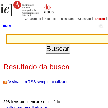
Ir
Ferramentas
Seções
para
Pessoais
o
conteúdo.
|
Cadastre-se
YouTube
Instagram
WhatsApp
English
Ir
para
menu
a
navegação
Resultado da busca
Assinar um RSS sempre atualizado.
298
itens atendem ao seu critério.
Filtrar os resultados