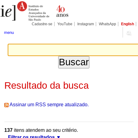
Ir
Ferramentas
Seções
para
Pessoais
o
conteúdo.
|
Cadastre-se
YouTube
Instagram
WhatsApp
English
Ir
para
menu
a
navegação
Resultado da busca
Assinar um RSS sempre atualizado.
137
itens atendem ao seu critério.
Filtrar os resultados