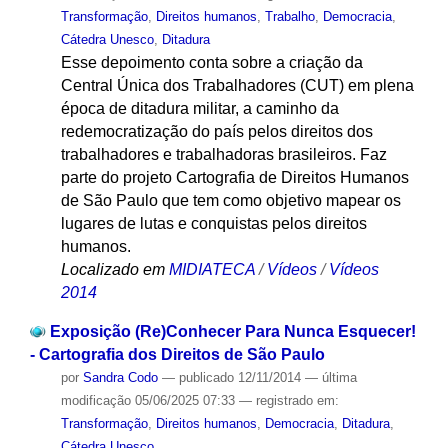
Transformação
,
Direitos humanos
,
Trabalho
,
Democracia
,
Cátedra Unesco
,
Ditadura
Esse depoimento conta sobre a criação da
Central Única dos Trabalhadores (CUT) em plena
época de ditadura militar, a caminho da
redemocratização do país pelos direitos dos
trabalhadores e trabalhadoras brasileiros. Faz
parte do projeto Cartografia de Direitos Humanos
de São Paulo que tem como objetivo mapear os
lugares de lutas e conquistas pelos direitos
humanos.
Localizado em
MIDIATECA
/
Vídeos
/
Vídeos
2014
Exposição (Re)Conhecer Para Nunca Esquecer!
- Cartografia dos Direitos de São Paulo
por
Sandra Codo
—
publicado
12/11/2014
—
última
modificação
05/06/2025 07:33
— registrado em:
Transformação
,
Direitos humanos
,
Democracia
,
Ditadura
,
Cátedra Unesco