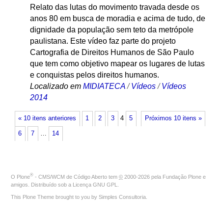
Relato das lutas do movimento travada desde os
anos 80 em busca de moradia e acima de tudo, de
dignidade da população sem teto da metrópole
paulistana. Este vídeo faz parte do projeto
Cartografia de Direitos Humanos de São Paulo
que tem como objetivo mapear os lugares de lutas
e conquistas pelos direitos humanos.
Localizado em
MIDIATECA
/
Vídeos
/
Vídeos
2014
« 10 itens anteriores
1
2
3
4
5
Próximos 10 itens »
6
7
…
14
®
O
Plone
- CMS/WCM de Código Aberto
tem
©
2000-2026 pela
Fundação Plone
e
amigos. Distribuído sob a
Licença GNU GPL
.
This Plone Theme brought to you by
Simples Consultoria
.