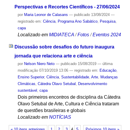
Perspectivas e Recortes Científicos - 27/06/2024
por
Maria Leonor de Calasans
—
publicado
13/08/2024
—
registrado em:
Ciência
,
Programa Ano Sabático
,
Pesquisa
,
capa
Localizado em
MIDIATECA
/
Fotos
/
Eventos 2024
Discussão sobre desafios do futuro inaugura
jornada que relaciona arte e ciência
por
Nelson Niero Neto
—
publicado
15/08/2019
—
última
modificação
07/10/2019 13:06
— registrado em:
Educação
,
Ensino Superior
,
Ciência
,
Sustentabilidade
,
Arte
,
Mudanças
Climáticas
,
Cátedra Olavo Setubal
,
Desenvolvimento
sustentável
,
capa
Dois primeiros encontros de disciplina da Cátedra
Olavo Setubal de Arte, Cultura e Ciência trataram
de questões brasileiras e globais
Localizado em
NOTÍCIAS
« 10 itens anteriores
1
2
3
4
5
Próximos 10 itens »