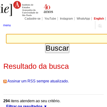
Ir
Ferramentas
Seções
para
Pessoais
o
conteúdo.
|
Cadastre-se
YouTube
Instagram
WhatsApp
English
Ir
para
menu
a
navegação
Resultado da busca
Assinar um RSS sempre atualizado.
294
itens atendem ao seu critério.
Filtrar os resultados