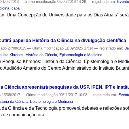
21/08/2018
—
última modificação
06/09/2018 14:29
— registrado em:
Event
icina
,
capa
an: Uma Concepção de Universidade para os Dias Atuais" será 
S
tirá papel da História da Ciência na divulgação científica
cado
27/08/2025
—
última modificação
11/09/2025 17:14
— registrado em:
Di
uisa Khronos: História da Ciência, Epistemologia e Medicina
 Pesquisa Khronos: História da Ciência, Epistemologia e Medic
o Auditório Amarelo do Centro Administrativo do Instituto Butan
S
a Ciência apresentará pesquisas da USP, IPEN, IPT e Instit
o
15/08/2017
—
última modificação
09/11/2017 10:08
— registrado em:
Event
tória da Ciência, Epistemologia e Medicina
 da Ciência e da Tecnologia promoverá debates e reflexões so
s de comunicação oral
S