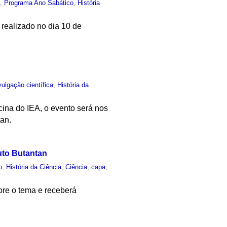
o
,
Programa Ano Sabático
,
História
realizado no dia 10 de
vulgação científica
,
História da
ina do IEA, o evento será nos
tan.
uto Butantan
o
,
História da Ciência
,
Ciência
,
capa
,
bre o tema e receberá