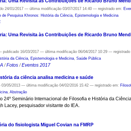
ria: Uma Revisita às Contribuições de Ricardo Bruno Men
ado
24/01/2017
—
última modificação
03/07/2017 14:40
— registrado em:
Even
 de Pesquisa Khronos: História da Ciência, Epistemologia e Medicina
S
ria: Uma Revisita às Contribuições de Ricardo Bruno Mend
—
publicado
16/03/2017
—
última modificação
06/04/2017 10:29
— registrad
tória da Ciência, Epistemologia e Medicina
,
Saúde Pública
CA
/
Fotos
/
Eventos 2017
istória da ciência analisa medicina e saúde
o
03/05/2013
—
última modificação
04/02/2016 15:42
— registrado em:
Filoso
icina
,
Abstração
 24º Seminário Internacional de Filosofia e História da Ciência
gh Lacey, pesquisador visitante do IEA.
S
ória do fisiologista Miguel Covian na FMRP