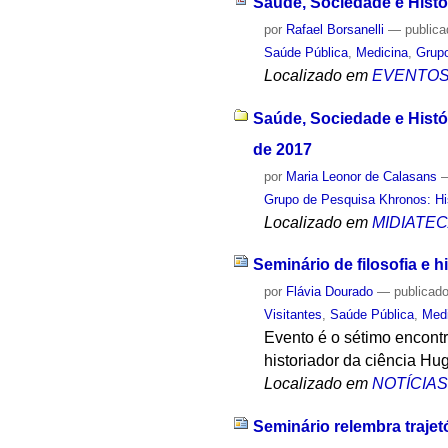
Saúde, Sociedade e Histó
por
Rafael Borsanelli
—
public
Saúde Pública
,
Medicina
,
Grupo
Localizado em
EVENTO
Saúde, Sociedade e Histó
de 2017
por
Maria Leonor de Calasans
Grupo de Pesquisa Khronos: His
Localizado em
MIDIATE
Seminário de filosofia e h
por
Flávia Dourado
—
publicad
Visitantes
,
Saúde Pública
,
Med
Evento é o sétimo encontro
historiador da ciência Hu
Localizado em
NOTÍCIA
Seminário relembra trajet