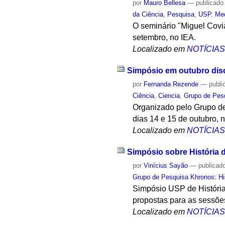
por
Mauro Bellesa
—
publicado
da Ciência
,
Pesquisa
,
USP
,
Med
O seminário "Miguel Covi
setembro, no IEA.
Localizado em
NOTÍCIA
Simpósio em outubro discu
por
Fernanda Rezende
—
publi
Ciência
,
Ciencia
,
Grupo de Pesq
Organizado pelo Grupo de
dias 14 e 15 de outubro, n
Localizado em
NOTÍCIA
Simpósio sobre História d
por
Vinícius Sayão
—
publicad
Grupo de Pesquisa Khronos: His
Simpósio USP de História
propostas para as sessõe
Localizado em
NOTÍCIA