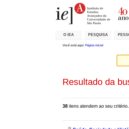
Ir
Ferramentas
Seções
para
Pessoais
o
conteúdo.
|
Ir
para
a
O IEA
PESQUISA
PESS
navegação
Você está aqui:
Página Inicial
Resultado da bu
38
itens atendem ao seu critério.