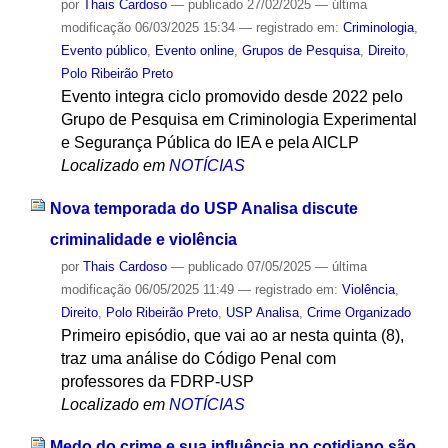
por
Thais Cardoso
—
publicado
27/02/2025
—
última
modificação
06/03/2025 15:34
— registrado em:
Criminologia
,
Evento público
,
Evento online
,
Grupos de Pesquisa
,
Direito
,
Polo Ribeirão Preto
Evento integra ciclo promovido desde 2022 pelo
Grupo de Pesquisa em Criminologia Experimental
e Segurança Pública do IEA e pela AICLP
Localizado em
NOTÍCIAS
Nova temporada do USP Analisa discute
criminalidade e violência
por
Thais Cardoso
—
publicado
07/05/2025
—
última
modificação
06/05/2025 11:49
— registrado em:
Violência
,
Direito
,
Polo Ribeirão Preto
,
USP Analisa
,
Crime Organizado
Primeiro episódio, que vai ao ar nesta quinta (8),
traz uma análise do Código Penal com
professores da FDRP-USP
Localizado em
NOTÍCIAS
Medo do crime e sua influência no cotidiano são