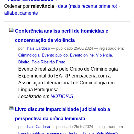
Ordenar por
relevância
·
data (mais recente primeiro)
·
alfabeticamente
Conferência analisa perfil de homicidas e
concentração da violência
por
Thais Cardoso
—
publicado
25/06/2024
— registrado em:
Criminologia
,
Evento público
,
Evento online
,
Violência
,
Direito
,
Polo Ribeirão Preto
Evento é realizado pelo Grupo de Criminologia
Experimental do IEA-RP em parceria com a
Associação Internacional de Criminologia em
Língua Portuguesa
Localizado em
NOTÍCIAS
Livro discute imparcialidade judicial sob a
perspectiva da crítica feminista
por
Thais Cardoso
—
publicado
25/10/2024
— registrado em:
Evento público
,
Feminismo
,
Justiça
,
Direito
,
Polo Ribeirão