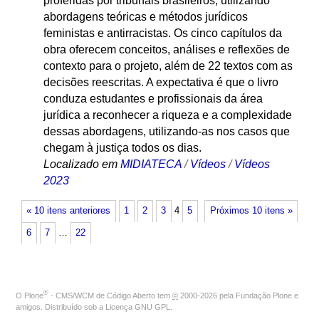
proferidas por tribunais brasileiros, utilizando
abordagens teóricas e métodos jurídicos
feministas e antirracistas. Os cinco capítulos da
obra oferecem conceitos, análises e reflexões de
contexto para o projeto, além de 22 textos com as
decisões reescritas. A expectativa é que o livro
conduza estudantes e profissionais da área
jurídica a reconhecer a riqueza e a complexidade
dessas abordagens, utilizando-as nos casos que
chegam à justiça todos os dias.
Localizado em
MIDIATECA
/
Vídeos
/
Vídeos
2023
« 10 itens anteriores
1
2
3
4
5
Próximos 10 itens »
6
7
…
22
®
O
Plone
- CMS/WCM de Código Aberto
tem
©
2000-2026 pela
Fundação Plone
e
amigos. Distribuído sob a
Licença GNU GPL
.