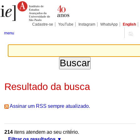
Ir
Ferramentas
Seções
para
Pessoais
o
conteúdo.
|
Cadastre-se
YouTube
Instagram
WhatsApp
English
Ir
para
menu
a
navegação
Resultado da busca
Assinar um RSS sempre atualizado.
214
itens atendem ao seu critério.
Filtrar os resultados