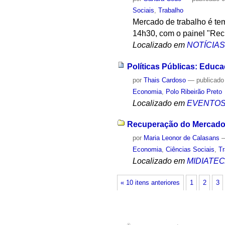
Sociais
,
Trabalho
Mercado de trabalho é tem
14h30, com o painel "Rec
Localizado em
NOTÍCIA
Políticas Públicas: Educ
por
Thais Cardoso
—
publicado
Economia
,
Polo Ribeirão Preto
Localizado em
EVENTO
Recuperação do Mercado d
por
Maria Leonor de Calasans
Economia
,
Ciências Sociais
,
Tr
Localizado em
MIDIATE
« 10 itens anteriores
1
2
3
®