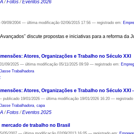
CA
/
Fotos
/
Eventos 2026
o
09/09/2004
—
última modificação
02/06/2015 17:56
— registrado em:
Empr
Avançados" discute propostas e iniciativas para a reforma da Ju
S
imensões: Atores, Organizações e Trabalho no Século XXI
01/09/2025
—
última modificação
05/11/2025 09:59
— registrado em:
Empre
Classe Trabalhadora
S
imensões: Atores, Organizações e Trabalho no Século XXI -
—
publicado
19/01/2026
—
última modificação
19/01/2026 16:20
— registrad
Classe Trabalhadora
,
capa
CA
/
Fotos
/
Eventos 2025
 mercado de trabalho no Brasil
5/05/2007
—
última modificação
02/09/2013 16:05
— registrado em:
Empreg