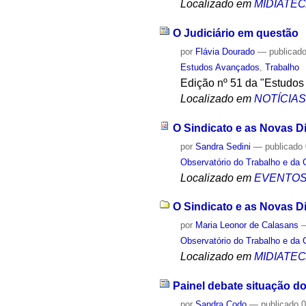
Localizado em
MIDIATE
O Judiciário em questão
por
Flávia Dourado
—
publicad
Estudos Avançados
,
Trabalho
Edição nº 51 da "Estudos 
Localizado em
NOTÍCIA
O Sindicato e as Novas D
por
Sandra Sedini
—
publicado
Observatório do Trabalho e da 
Localizado em
EVENTO
O Sindicato e as Novas D
por
Maria Leonor de Calasans
Observatório do Trabalho e da 
Localizado em
MIDIATE
Painel debate situação do
por
Sandra Codo
—
publicado
0