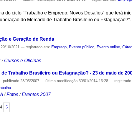
a do ciclo "Trabalho e Emprego: Novos Desafios" que terá iníc
uperação do Mercado de Trabalho Brasileiro ou Estagnação?".
S
ação e Geração de Renda
29/10/2021
— registrado em:
Emprego
,
Evento público
,
Evento online
,
Cáted
S
/
Cursos e Oficinas
e Trabalho Brasileiro ou Estagnação? - 23 de maio de 20
—
publicado
23/05/2007
—
última modificação
30/01/2014 16:28
— registrad
abalho
CA
/
Fotos
/
Eventos 2007
4
5