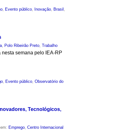
go
,
Evento público
,
Inovação
,
Brasil
,
s
a
,
Polo Ribeirão Preto
,
Trabalho
a nesta semana pelo IEA-RP
go
,
Evento público
,
Observatório do
novadores, Tecnológicos,
o em:
Emprego
,
Centro Internacional