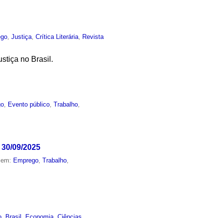
ego
,
Justiça
,
Crítica Literária
,
Revista
stiça no Brasil.
go
,
Evento público
,
Trabalho
,
 30/09/2025
o em:
Emprego
,
Trabalho
,
o
,
Brasil
,
Economia
,
Ciências