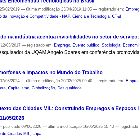
 das Encomendas Tecnológicas no Brasil
25/02/2019
—
última modificação
23/04/2019 11:05
— registrado em:
Empre
o da Inovação e Competitividade - NAP
,
Ciência e Tecnologia
,
CT&I
S
o na indústria acentua invisibilidades no setor de serviço
12/05/2017
— registrado em:
Emprego
,
Evento público
,
Sociologia
,
Economi
pesquisador da UQAM Angelo Soares em conferência promovid
S
amorfoses e Impactos no Mundo do Trabalho
07/08/2024
—
última modificação
20/02/2025 09:40
— registrado em:
Empre
dora
,
Capitalismo
,
Globalização
,
Desigualdade
S
exto das Cidades MIL: Construindo Empregos e Espaços I
 11/05/2026
—
publicado
09/06/2026
—
última modificação
16/06/2026 15:40
— registrad
o de Cidades MIL
,
capa