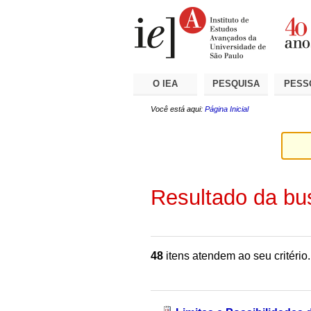
Ir
Ferramentas
Seções
para
Pessoais
o
conteúdo.
|
Ir
para
a
O IEA
PESQUISA
PESS
navegação
Você está aqui:
Página Inicial
Resultado da bu
48
itens atendem ao seu critério.