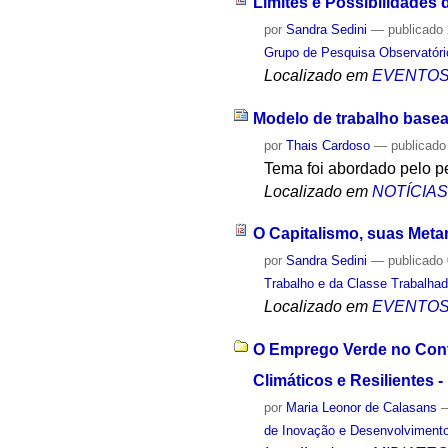
Limites e Possibilidades
por
Sandra Sedini
—
publicado
Grupo de Pesquisa Observatóri
Localizado em
EVENTO
Modelo de trabalho basead
por
Thais Cardoso
—
publicado
Tema foi abordado pelo 
Localizado em
NOTÍCIA
O Capitalismo, suas Met
por
Sandra Sedini
—
publicado
Trabalho e da Classe Trabalha
Localizado em
EVENTO
O Emprego Verde no Cont
Climáticos e Resilientes -
por
Maria Leonor de Calasans
de Inovação e Desenvolviment