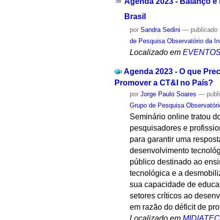
Agenda 2023 - Balanço e 
Brasil
por
Sandra Sedini
—
publicado
de Pesquisa Observatório da I
Localizado em
EVENTO
Agenda 2023 - O que Prec
Promover a CT&I no País?
por
Jorge Paulo Soares
—
publ
Grupo de Pesquisa Observatóri
Seminário online tratou do
pesquisadores e profissio
para garantir uma respos
desenvolvimento tecnológ
público destinado ao ensin
tecnológica e a desmobili
sua capacidade de educa
setores críticos ao dese
em razão do déficit de pr
Localizado em
MIDIATE