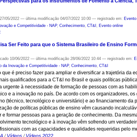
Perspectivas para os Instrumentos de Fomento à Ciência, 
27/05/2022
—
última modificação
04/07/2022 10:00
— registrado em:
Evento
novação e Competitividade - NAP
,
Conhecimento
,
CT&I
,
Evento online
S
isa Ser Feito para que o Sistema Brasileiro de Ensino Fo
icado
10/06/2022
—
última modificação
28/06/2022 10:44
— registrado em:
E
o da Inovação e Competitividade - NAP
,
Conhecimento
,
CT&I
 que é preciso fazer para ampliar e diversificar a trajetória d
nais qualificados para a CT&I no Brasil e quais políticas públi
ta urgente à necessidade de formação de pessoas com as habil
ico e a inovação no país. De acordo com os organizadores, os
o (técnico, tecnológico e universitário) e ao financiamento da p
zação de políticas públicas de ensino vêm causando incalculáve
r e formar pessoas para a geração de conhecimento. Da mesma
nvolvimento tecnológico e à inovação vêm sofrendo um verdadei
ofissionais com as capacidades e qualidades requeridas pelo m
CA
/
Vídeos
/
Vídeos 2022