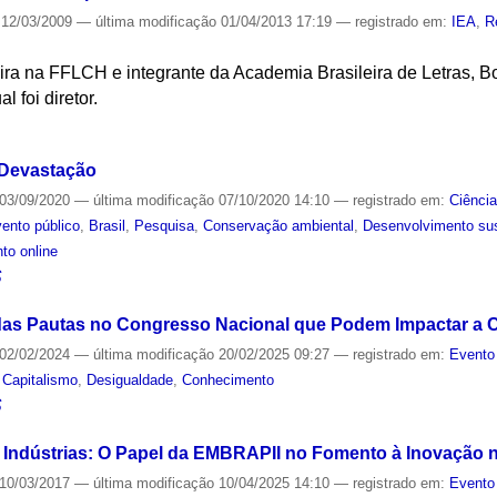
12/03/2009
—
última modificação
01/04/2013 17:19
— registrado em:
IEA
,
R
ileira na FFLCH e integrante da Academia Brasileira de Letras, Bo
 foi diretor.
S
 Devastação
03/09/2020
—
última modificação
07/10/2020 14:10
— registrado em:
Ciênci
ento público
,
Brasil
,
Pesquisa
,
Conservação ambiental
,
Desenvolvimento sus
to online
S
das Pautas no Congresso Nacional que Podem Impactar a C
02/02/2024
—
última modificação
20/02/2025 09:27
— registrado em:
Evento
,
Capitalismo
,
Desigualdade
,
Conhecimento
S
Indústrias: O Papel da EMBRAPII no Fomento à Inovação n
10/03/2017
—
última modificação
10/04/2025 14:10
— registrado em:
Evento