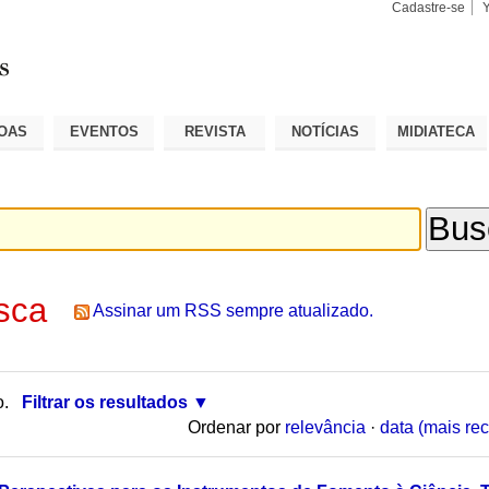
Cadastre-se
Busca
Busca
Avançad
OAS
EVENTOS
REVISTA
NOTÍCIAS
MIDIATECA
sca
Assinar um RSS sempre atualizado.
o.
Filtrar os resultados
Ordenar por
relevância
·
data (mais rec