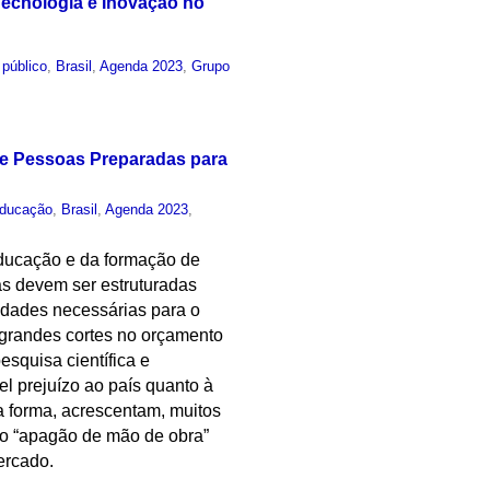
Tecnologia e Inovação no
 público
,
Brasil
,
Agenda 2023
,
Grupo
rme Pessoas Preparadas para
ducação
,
Brasil
,
Agenda 2023
,
a educação e da formação de
cas devem ser estruturadas
idades necessárias para o
 grandes cortes no orçamento
esquisa científica e
l prejuízo ao país quanto à
 forma, acrescentam, muitos
ro “apagão de mão de obra”
ercado.