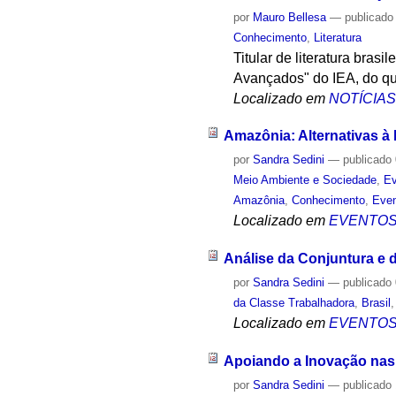
por
Mauro Bellesa
—
publicado
Conhecimento
,
Literatura
Titular de literatura bras
Avançados" do IEA, do qual
Localizado em
NOTÍCIA
Amazônia: Alternativas à
por
Sandra Sedini
—
publicado
Meio Ambiente e Sociedade
,
Ev
Amazônia
,
Conhecimento
,
Even
Localizado em
EVENTO
Análise da Conjuntura e 
por
Sandra Sedini
—
publicado
da Classe Trabalhadora
,
Brasil
Localizado em
EVENTO
Apoiando a Inovação nas 
por
Sandra Sedini
—
publicado