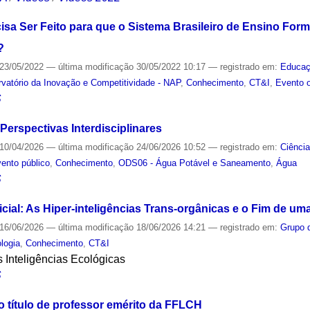
isa Ser Feito para que o Sistema Brasileiro de Ensino Fo
?
23/05/2022
—
última modificação
30/05/2022 10:17
— registrado em:
Educa
vatório da Inovação e Competitividade - NAP
,
Conhecimento
,
CT&I
,
Evento o
S
Perspectivas Interdisciplinares
10/04/2026
—
última modificação
24/06/2026 10:52
— registrado em:
Ciênci
ento público
,
Conhecimento
,
ODS06 - Água Potável e Saneamento
,
Água
S
ficial: As Hiper-inteligências Trans-orgânicas e o Fim de u
16/06/2026
—
última modificação
18/06/2026 14:21
— registrado em:
Grupo 
logia
,
Conhecimento
,
CT&I
às Inteligências Ecológicas
S
o título de professor emérito da FFLCH