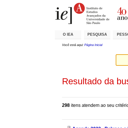
Ir
Ferramentas
Seções
para
Pessoais
o
conteúdo.
|
Ir
para
a
O IEA
PESQUISA
PESS
navegação
Você está aqui:
Página Inicial
Resultado da bu
298
itens atendem ao seu critéri