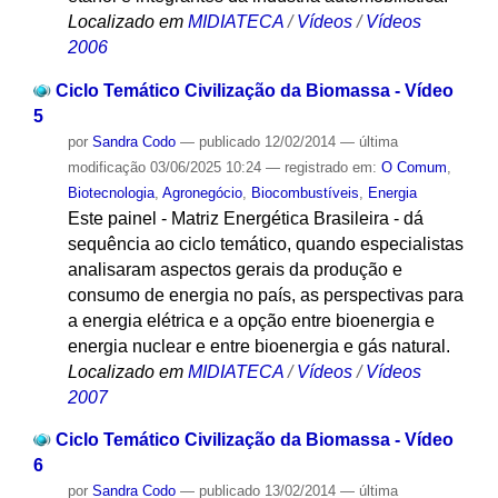
Localizado em
MIDIATECA
/
Vídeos
/
Vídeos
2006
Ciclo Temático Civilização da Biomassa - Vídeo
5
por
Sandra Codo
—
publicado
12/02/2014
—
última
modificação
03/06/2025 10:24
— registrado em:
O Comum
,
Biotecnologia
,
Agronegócio
,
Biocombustíveis
,
Energia
Este painel - Matriz Energética Brasileira - dá
sequência ao ciclo temático, quando especialistas
analisaram aspectos gerais da produção e
consumo de energia no país, as perspectivas para
a energia elétrica e a opção entre bioenergia e
energia nuclear e entre bioenergia e gás natural.
Localizado em
MIDIATECA
/
Vídeos
/
Vídeos
2007
Ciclo Temático Civilização da Biomassa - Vídeo
6
por
Sandra Codo
—
publicado
13/02/2014
—
última