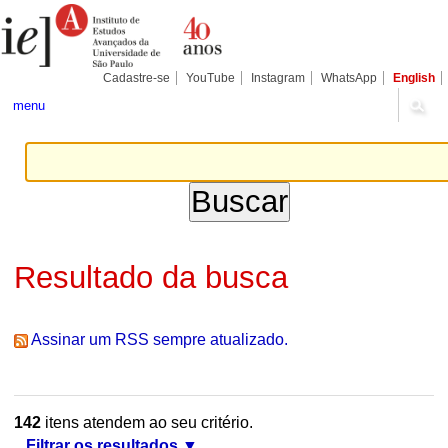
Ir
Ferramentas
Seções
para
Pessoais
o
conteúdo.
|
Cadastre-se
YouTube
Instagram
WhatsApp
English
Ir
para
menu
a
navegação
Resultado da busca
Assinar um RSS sempre atualizado.
142
itens atendem ao seu critério.
Filtrar os resultados