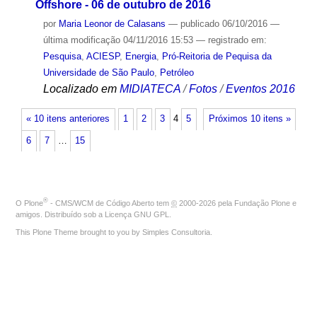
Offshore - 06 de outubro de 2016
por
Maria Leonor de Calasans
—
publicado
06/10/2016
—
última modificação
04/11/2016 15:53
— registrado em:
Pesquisa
,
ACIESP
,
Energia
,
Pró-Reitoria de Pequisa da
Universidade de São Paulo
,
Petróleo
Localizado em
MIDIATECA
/
Fotos
/
Eventos 2016
« 10 itens anteriores
1
2
3
4
5
Próximos 10 itens »
6
7
…
15
®
O
Plone
- CMS/WCM de Código Aberto
tem
©
2000-2026 pela
Fundação Plone
e
amigos. Distribuído sob a
Licença GNU GPL
.
This Plone Theme brought to you by
Simples Consultoria
.