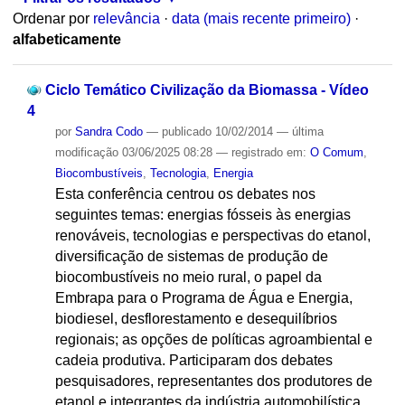
Ordenar por
relevância
·
data (mais recente primeiro)
·
alfabeticamente
Ciclo Temático Civilização da Biomassa - Vídeo
4
por
Sandra Codo
—
publicado
10/02/2014
—
última
modificação
03/06/2025 08:28
— registrado em:
O Comum
,
Biocombustíveis
,
Tecnologia
,
Energia
Esta conferência centrou os debates nos
seguintes temas: energias fósseis às energias
renováveis, tecnologias e perspectivas do etanol,
diversificação de sistemas de produção de
biocombustíveis no meio rural, o papel da
Embrapa para o Programa de Água e Energia,
biodiesel, desflorestamento e desequilíbrios
regionais; as opções de políticas agroambiental e
cadeia produtiva. Participaram dos debates
pesquisadores, representantes dos produtores de
etanol e integrantes da indústria automobilística.