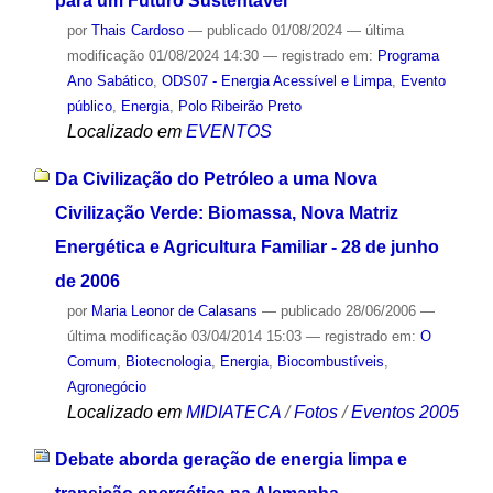
para um Futuro Sustentável
por
Thais Cardoso
—
publicado
01/08/2024
—
última
modificação
01/08/2024 14:30
— registrado em:
Programa
Ano Sabático
,
ODS07 - Energia Acessível e Limpa
,
Evento
público
,
Energia
,
Polo Ribeirão Preto
Localizado em
EVENTOS
Da Civilização do Petróleo a uma Nova
Civilização Verde: Biomassa, Nova Matriz
Energética e Agricultura Familiar - 28 de junho
de 2006
por
Maria Leonor de Calasans
—
publicado
28/06/2006
—
última modificação
03/04/2014 15:03
— registrado em:
O
Comum
,
Biotecnologia
,
Energia
,
Biocombustíveis
,
Agronegócio
Localizado em
MIDIATECA
/
Fotos
/
Eventos 2005
Debate aborda geração de energia limpa e