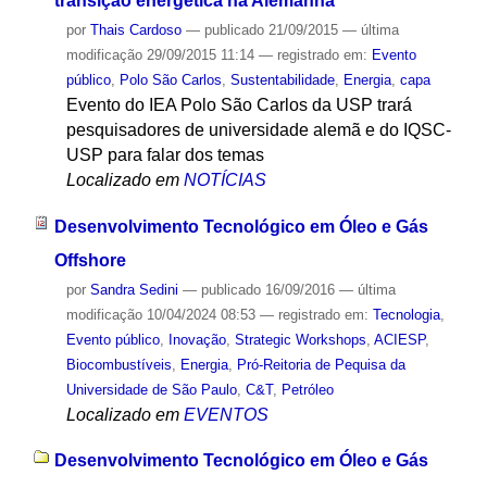
transição energética na Alemanha
por
Thais Cardoso
—
publicado
21/09/2015
—
última
modificação
29/09/2015 11:14
— registrado em:
Evento
público
,
Polo São Carlos
,
Sustentabilidade
,
Energia
,
capa
Evento do IEA Polo São Carlos da USP trará
pesquisadores de universidade alemã e do IQSC-
USP para falar dos temas
Localizado em
NOTÍCIAS
Desenvolvimento Tecnológico em Óleo e Gás
Offshore
por
Sandra Sedini
—
publicado
16/09/2016
—
última
modificação
10/04/2024 08:53
— registrado em:
Tecnologia
,
Evento público
,
Inovação
,
Strategic Workshops
,
ACIESP
,
Biocombustíveis
,
Energia
,
Pró-Reitoria de Pequisa da
Universidade de São Paulo
,
C&T
,
Petróleo
Localizado em
EVENTOS
Desenvolvimento Tecnológico em Óleo e Gás