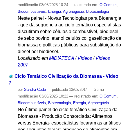
modificação
03/06/2025 10:24
— registrado em:
O Comum
,
Biocombustíveis
,
Energia
,
Agronegócio
,
Biotecnologia
Neste painel - Novas Tecnologias para Bioenergia
- que dá sequencia ao ciclo temático especialistas
discutiram sobre células a combustível, biodiesel
de sebo bovino, etanol celulósico, gaseificação de
biomassa e políticas públicas para substituição do
diesel por biodiesel.
Localizado em
MIDIATECA
/
Vídeos
/
Vídeos
2007
Ciclo Temático Civilização da Biomassa - Vídeo
7
por
Sandra Codo
—
publicado
13/02/2014
—
última
modificação
03/06/2025 10:22
— registrado em:
O Comum
,
Biocombustíveis
,
Biotecnologia
,
Energia
,
Agronegócio
No último painel do ciclo temático Civilização da
Biomassa - Produção Consorciada: Alimentos
versus Energia- especialistas focaram as análises
nos seguintes temas: produção de alimentos em