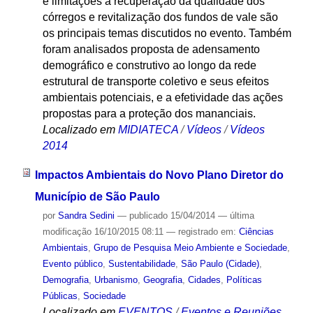
e limitações à recuperação da qualidade dos
córregos e revitalização dos fundos de vale são
os principais temas discutidos no evento. Também
foram analisados proposta de adensamento
demográfico e construtivo ao longo da rede
estrutural de transporte coletivo e seus efeitos
ambientais potenciais, e a efetividade das ações
propostas para a proteção dos mananciais.
Localizado em
MIDIATECA
/
Vídeos
/
Vídeos
2014
Impactos Ambientais do Novo Plano Diretor do
Município de São Paulo
por
Sandra Sedini
—
publicado
15/04/2014
—
última
modificação
16/10/2015 08:11
— registrado em:
Ciências
Ambientais
,
Grupo de Pesquisa Meio Ambiente e Sociedade
,
Evento público
,
Sustentabilidade
,
São Paulo (Cidade)
,
Demografia
,
Urbanismo
,
Geografia
,
Cidades
,
Políticas
Públicas
,
Sociedade
Localizado em
EVENTOS
/
Eventos e Reuniões