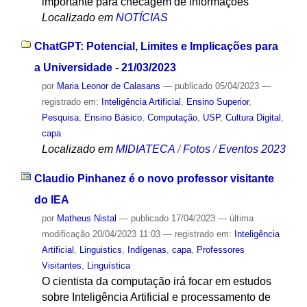
importante para checagem de informações
Localizado em
NOTÍCIAS
ChatGPT: Potencial, Limites e Implicações para
a Universidade - 21/03/2023
por
Maria Leonor de Calasans
—
publicado
05/04/2023
—
registrado em:
Inteligência Artificial
,
Ensino Superior
,
Pesquisa
,
Ensino Básico
,
Computação
,
USP
,
Cultura Digital
,
capa
Localizado em
MIDIATECA
/
Fotos
/
Eventos 2023
Claudio Pinhanez é o novo professor visitante
do IEA
por
Matheus Nistal
—
publicado
17/04/2023
—
última
modificação
20/04/2023 11:03
— registrado em:
Inteligência
Artificial
,
Linguistics
,
Indígenas
,
capa
,
Professores
Visitantes
,
Linguística
O cientista da computação irá focar em estudos
sobre Inteligência Artificial e processamento de