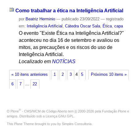
Como trabalhar a ética na Inteligência Artificial
por
Beatriz Herminio
—
publicado
23/09/2022
— registrado
em:
Inteligência Artificial
,
Cátedra Oscar Sala
,
Ética
,
capa
O evento "Existe Ética na Inteligência Artificial?"
aconteceu no dia 16 de setembro e avaliou os
mitos, as precauções e os riscos do uso de
Inteligência Artificial.
Localizado em
NOTÍCIAS
« 10 itens anteriores
1
2
3
4
5
Próximos 10 itens »
6
7
…
22
®
O
Plone
- CMS/WCM de Código Aberto
tem
©
2000-2026 pela
Fundação Plone
e
amigos. Distribuído sob a
Licença GNU GPL
.
This Plone Theme brought to you by
Simples Consultoria
.