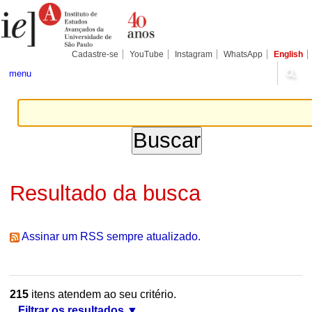
Ir
Ferramentas
Seções
para
Pessoais
o
conteúdo.
|
Cadastre-se
YouTube
Instagram
WhatsApp
English
Ir
para
menu
a
navegação
Resultado da busca
Assinar um RSS sempre atualizado.
215
itens atendem ao seu critério.
Filtrar os resultados