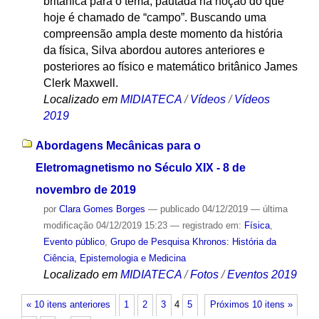
britânica para o tema, pautada na noção do que
hoje é chamado de “campo”. Buscando uma
compreensão ampla deste momento da história
da física, Silva abordou autores anteriores e
posteriores ao físico e matemático britânico James
Clerk Maxwell.
Localizado em
MIDIATECA
/
Vídeos
/
Vídeos
2019
Abordagens Mecânicas para o
Eletromagnetismo no Século XIX - 8 de
novembro de 2019
por
Clara Gomes Borges
—
publicado
04/12/2019
—
última
modificação
04/12/2019 15:23
— registrado em:
Física
,
Evento público
,
Grupo de Pesquisa Khronos: História da
Ciência, Epistemologia e Medicina
Localizado em
MIDIATECA
/
Fotos
/
Eventos 2019
« 10 itens anteriores
1
2
3
4
5
Próximos 10 itens »