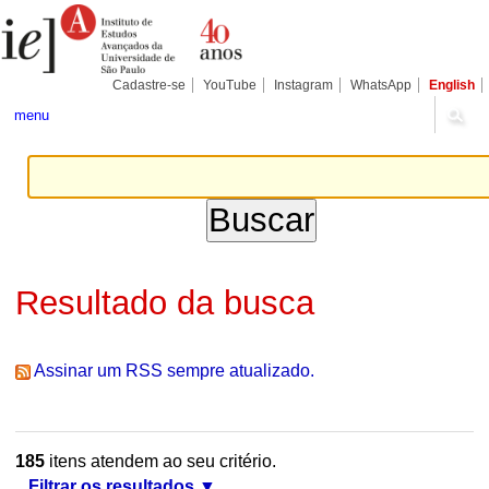
Ir
Ferramentas
Seções
para
Pessoais
o
conteúdo.
|
Cadastre-se
YouTube
Instagram
WhatsApp
English
Ir
para
menu
a
navegação
Resultado da busca
Assinar um RSS sempre atualizado.
185
itens atendem ao seu critério.
Filtrar os resultados