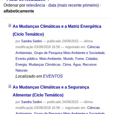
Ordenar por
relevância
·
data (mais recente primeiro)
·
alfabeticamente
As Mudanças Climáticas e a Matriz Energética
(Ciclo Temático)
por
Sandra Sedini
—
publicado
24/09/2015
—
última
modificação
03/08/2018 16:58
— registrado em:
Ciências
Ambientais
,
Grupo de Pesquisa Meio Ambiente e Sociedade
,
Evento público
,
Meio Ambiente
,
Mundo
,
Fome
,
Cidades
,
Energia
,
Mudanças Climáticas
,
Clima
,
Água
,
Recursos
Naturais
Localizado em
EVENTOS
As Mudanças Climáticas e a Segurança
Alimentar (Ciclo Temático)
por
Sandra Sedini
—
publicado
24/09/2015
—
última
modificação
03/08/2018 16:58
— registrado em:
Ciências
Ambientais
,
Grupo de Pesquisa Meio Ambiente e Sociedade
,