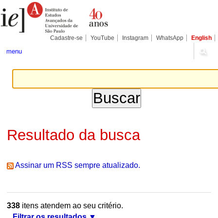
Ir
Ferramentas
Seções
para
Pessoais
o
conteúdo.
|
Cadastre-se
YouTube
Instagram
WhatsApp
English
Ir
para
menu
a
navegação
Resultado da busca
Assinar um RSS sempre atualizado.
338
itens atendem ao seu critério.
Filtrar os resultados