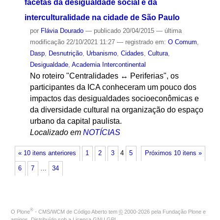
facetas da desigualdade social e da
interculturalidade na cidade de São Paulo
por
Flávia Dourado
—
publicado
20/04/2015
—
última
modificação
22/10/2021 11:27
— registrado em:
O Comum
,
Dasp
,
Desnutrição
,
Urbanismo
,
Cidades
,
Cultura
,
Desigualdade
,
Academia Intercontinental
No roteiro "Centralidades ↔ Periferias", os
participantes da ICA conheceram um pouco dos
impactos das desigualdades socioeconômicas e
da diversidade cultural na organização do espaço
urbano da capital paulista.
Localizado em
NOTÍCIAS
« 10 itens anteriores
1
2
3
4
5
Próximos 10 itens »
6
7
…
34
®
O
Plone
- CMS/WCM de Código Aberto
tem
©
2000-2026 pela
Fundação Plone
e
amigos. Distribuído sob a
Licença GNU GPL
.