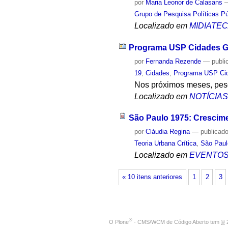
por
Maria Leonor de Calasans
Grupo de Pesquisa Políticas Púb
Localizado em
MIDIATE
Programa USP Cidades Gl
por
Fernanda Rezende
—
publi
19
,
Cidades
,
Programa USP Cid
Nos próximos meses, pesq
Localizado em
NOTÍCIA
São Paulo 1975: Crescime
por
Cláudia Regina
—
publicad
Teoria Urbana Crítica
,
São Paul
Localizado em
EVENTO
« 10 itens anteriores
1
2
3
®
O
Plone
- CMS/WCM de Código Aberto
tem
©
2