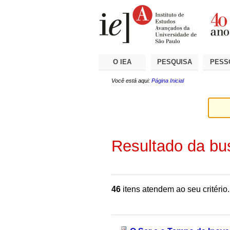
Ir
Ferramentas
Seções
para
Pessoais
o
conteúdo.
|
Ir
para
a
O IEA
PESQUISA
PESS
navegação
Você está aqui:
Página Inicial
Resultado da bu
46
itens atendem ao seu critério.