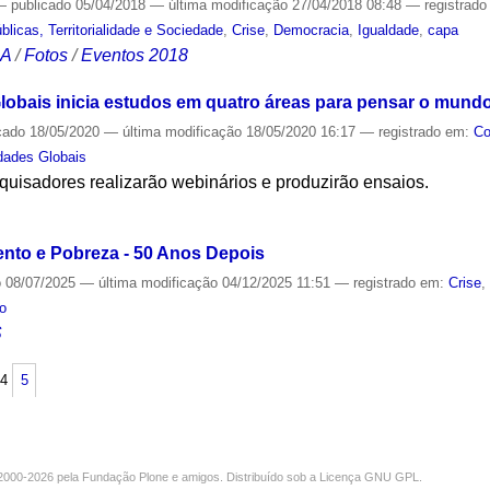
—
publicado
05/04/2018
—
última modificação
27/04/2018 08:48
— registrad
licas, Territorialidade e Sociedade
,
Crise
,
Democracia
,
Igualdade
,
capa
CA
/
Fotos
/
Eventos 2018
obais inicia estudos em quatro áreas para pensar o mun
cado
18/05/2020
—
última modificação
18/05/2020 16:17
— registrado em:
Co
ades Globais
uisadores realizarão webinários e produzirão ensaios.
S
nto e Pobreza - 50 Anos Depois
o
08/07/2025
—
última modificação
04/12/2025 11:51
— registrado em:
Crise
o
S
4
5
000-2026 pela
Fundação Plone
e amigos. Distribuído sob a
Licença GNU GPL
.