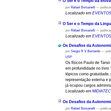
O Ser e o Tempo da Inov
por
Rafael Borsanelli
—
public
Localizado em
EVENTO
O Ser e o Tempo da Lin
por
Rafael Borsanelli
—
public
Localizado em
EVENTO
Os Desafios da Autonomia
por
Sergio R V Bernardo
—
pub
USP
Os físicos Paulo de Tars
em profundidade no livro 
tópicos como gratuidade, 
representação externa e 
já ocupou cargos administ
Localizado em
MIDIATE
Os Desafios da Autonomia
por
Rafael Borsanelli
—
public