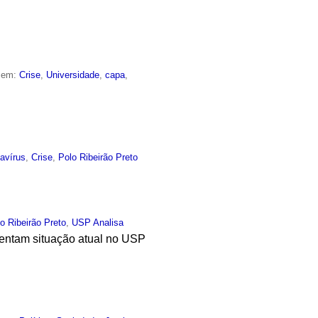
o em:
Crise
,
Universidade
,
capa
,
avírus
,
Crise
,
Polo Ribeirão Preto
o Ribeirão Preto
,
USP Analisa
omentam situação atual no USP