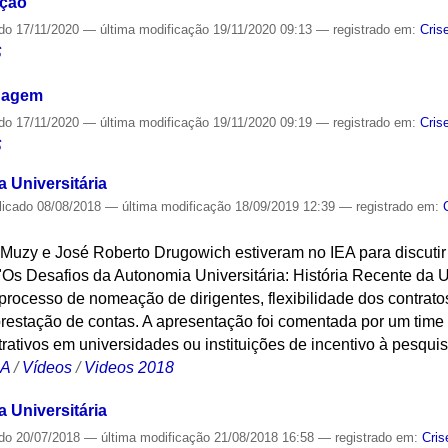
ação
ado
17/11/2020
—
última modificação
19/11/2020 09:13
— registrado em:
Cris
S
guagem
ado
17/11/2020
—
última modificação
19/11/2020 09:19
— registrado em:
Cris
S
 Universitária
licado
08/08/2018
—
última modificação
18/09/2019 12:39
— registrado em:
o Muzy e José Roberto Drugowich estiveram no IEA para discuti
"Os Desafios da Autonomia Universitária: História Recente da 
processo de nomeação de dirigentes, flexibilidade dos contratos
prestação de contas. A apresentação foi comentada por um time
rativos em universidades ou instituições de incentivo à pesquis
CA
/
Vídeos
/
Videos 2018
 Universitária
ado
20/07/2018
—
última modificação
21/08/2018 16:58
— registrado em:
Cris