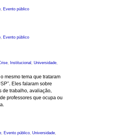
e
,
Evento público
e
,
Evento público
Crise
,
Institucional
,
Universidade
,
r o mesmo tema que trataram
USP". Eles falaram sobre
 de trabalho, avaliação,
 de professores que ocupa ou
a.
e
,
Evento público
,
Universidade
,