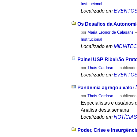
Institucional
Localizado em
EVENTO
Os Desafios da Autonomia 
por
Maria Leonor de Calasans
Institucional
Localizado em
MIDIATE
Painel USP Ribeirão Pre
por
Thais Cardoso
—
publicado
Localizado em
EVENTO
Pandemia agregou valor à 
por
Thais Cardoso
—
publicado
Especialistas e usuários 
Analisa desta semana
Localizado em
NOTÍCIA
Poder, Crise e Insurgênci