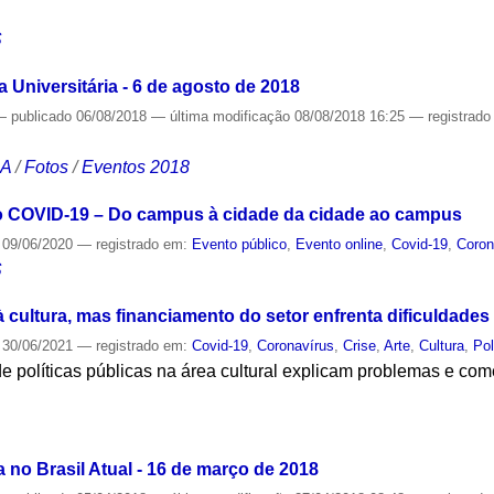
S
Universitária - 6 de agosto de 2018
—
publicado
06/08/2018
—
última modificação
08/08/2018 16:25
— registrad
CA
/
Fotos
/
Eventos 2018
to COVID-19 – Do campus à cidade da cidade ao campus
09/06/2020
— registrado em:
Evento público
,
Evento online
,
Covid-19
,
Coron
S
cultura, mas financiamento do setor enfrenta dificuldades
30/06/2021
— registrado em:
Covid-19
,
Coronavírus
,
Crise
,
Arte
,
Cultura
,
Pol
de políticas públicas na área cultural explicam problemas e c
S
a no Brasil Atual - 16 de março de 2018