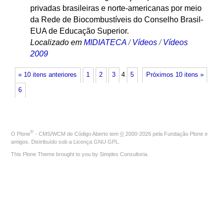
privadas brasileiras e norte-americanas por meio
da Rede de Biocombustíveis do Conselho Brasil-
EUA de Educação Superior.
Localizado em
MIDIATECA
/
Vídeos
/
Vídeos
2009
« 10 itens anteriores
1
2
3
4
5
Próximos 10 itens »
6
®
O
Plone
- CMS/WCM de Código Aberto
tem
©
2000-2026 pela
Fundação Plone
e
amigos. Distribuído sob a
Licença GNU GPL
.
This Plone Theme brought to you by
Simples Consultoria
.