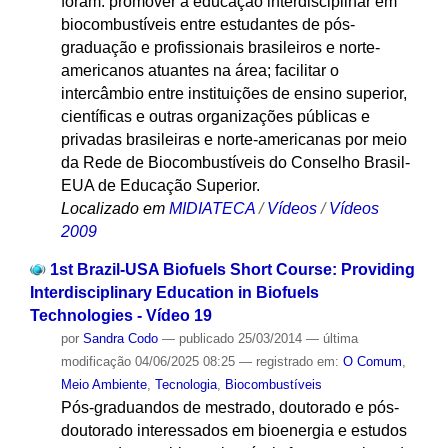
foram: promover a educação interdisciplinar em
biocombustíveis entre estudantes de pós-
graduação e profissionais brasileiros e norte-
americanos atuantes na área; facilitar o
intercâmbio entre instituições de ensino superior,
científicas e outras organizações públicas e
privadas brasileiras e norte-americanas por meio
da Rede de Biocombustíveis do Conselho Brasil-
EUA de Educação Superior.
Localizado em
MIDIATECA
/
Vídeos
/
Vídeos
2009
1st Brazil-USA Biofuels Short Course: Providing
Interdisciplinary Education in Biofuels
Technologies - Vídeo 19
por
Sandra Codo
—
publicado
25/03/2014
—
última
modificação
04/06/2025 08:25
— registrado em:
O Comum
,
Meio Ambiente
,
Tecnologia
,
Biocombustíveis
Pós-graduandos de mestrado, doutorado e pós-
doutorado interessados em bioenergia e estudos