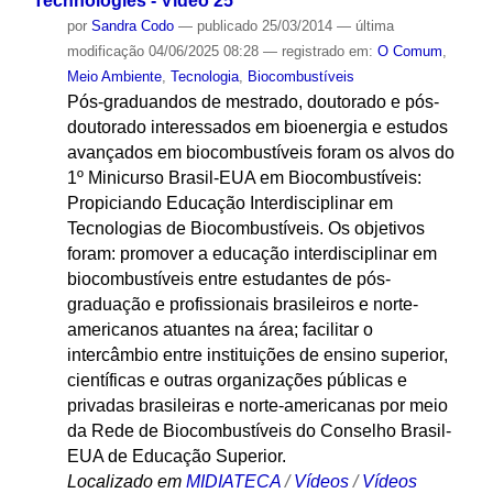
Technologies - Vídeo 25
por
Sandra Codo
—
publicado
25/03/2014
—
última
modificação
04/06/2025 08:28
— registrado em:
O Comum
,
Meio Ambiente
,
Tecnologia
,
Biocombustíveis
Pós-graduandos de mestrado, doutorado e pós-
doutorado interessados em bioenergia e estudos
avançados em biocombustíveis foram os alvos do
1º Minicurso Brasil-EUA em Biocombustíveis:
Propiciando Educação Interdisciplinar em
Tecnologias de Biocombustíveis. Os objetivos
foram: promover a educação interdisciplinar em
biocombustíveis entre estudantes de pós-
graduação e profissionais brasileiros e norte-
americanos atuantes na área; facilitar o
intercâmbio entre instituições de ensino superior,
científicas e outras organizações públicas e
privadas brasileiras e norte-americanas por meio
da Rede de Biocombustíveis do Conselho Brasil-
EUA de Educação Superior.
Localizado em
MIDIATECA
/
Vídeos
/
Vídeos