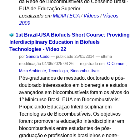
da Rede de Biocombustíveis do Conselho Brasil-
EUA de Educação Superior.
Localizado em
MIDIATECA
/
Vídeos
/
Vídeos
2009
1st Brazil-USA Biofuels Short Course: Providing
Interdisciplinary Education in Biofuels
Technologies - Vídeo 22
por
Sandra Codo
—
publicado
25/03/2014
—
última
modificação
04/06/2025 08:26
— registrado em:
O Comum
,
Meio Ambiente
,
Tecnologia
,
Biocombustíveis
Pós-graduandos de mestrado, doutorado e pós-
doutorado interessados em bioenergia e estudos
avançados em biocombustíveis foram os alvos do
1º Minicurso Brasil-EUA em Biocombustíveis:
Propiciando Educação Interdisciplinar em
Tecnologias de Biocombustíveis. Os objetivos
foram: promover a educação interdisciplinar em
biocombustíveis entre estudantes de pós-
graduação e profissionais brasileiros e norte-