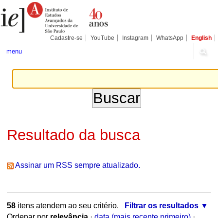
Ir
Ferramentas
Seções
para
Pessoais
o
conteúdo.
|
Cadastre-se
YouTube
Instagram
WhatsApp
English
Ir
para
menu
a
navegação
Resultado da busca
Assinar um RSS sempre atualizado.
58
itens atendem ao seu critério.
Filtrar os resultados
Ordenar por
relevância
·
data (mais recente primeiro)
·