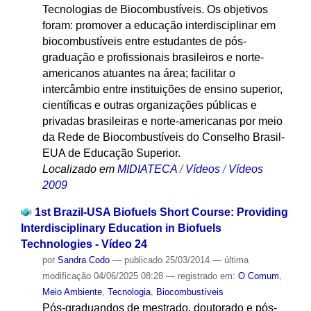
Tecnologias de Biocombustíveis. Os objetivos
foram: promover a educação interdisciplinar em
biocombustíveis entre estudantes de pós-
graduação e profissionais brasileiros e norte-
americanos atuantes na área; facilitar o
intercâmbio entre instituições de ensino superior,
científicas e outras organizações públicas e
privadas brasileiras e norte-americanas por meio
da Rede de Biocombustíveis do Conselho Brasil-
EUA de Educação Superior.
Localizado em
MIDIATECA
/
Vídeos
/
Vídeos
2009
1st Brazil-USA Biofuels Short Course: Providing
Interdisciplinary Education in Biofuels
Technologies - Vídeo 24
por
Sandra Codo
—
publicado
25/03/2014
—
última
modificação
04/06/2025 08:28
— registrado em:
O Comum
,
Meio Ambiente
,
Tecnologia
,
Biocombustíveis
Pós-graduandos de mestrado, doutorado e pós-