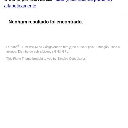
alfabeticamente
Nenhum resultado foi encontrado.
®
O
Plone
- CMS/WCM de Código Aberto
tem
©
2000-2026 pela
Fundação Plone
e
amigos. Distribuído sob a
Licença GNU GPL
.
This Plone Theme brought to you by
Simples Consultoria
.