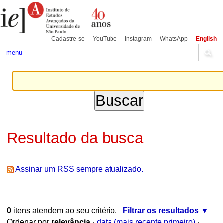
Ir
Ferramentas
para
Pessoais
o
conteúdo.
|
Cadastre-se
YouTube
Instagram
WhatsApp
English
Ir
para
menu
a
navegação
Resultado da busca
Assinar um RSS sempre atualizado.
0
itens atendem ao seu critério.
Filtrar os resultados
Ordenar por
relevância
·
data (mais recente primeiro)
·