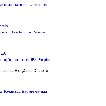
Sociedade
,
Mulheres
,
Conhecimento
,
demia
 público
,
Evento online
,
Racismo
,
 IEA
ormação
,
Institucional
,
IEA
,
Eleições
esso de Eleição de Diretor e
ival Kwanzaa-Escrevivência