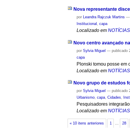
Nova representante disce
por
Leandra Rajczuk Martins
Institucional
,
capa
Localizado em
NOTÍCIA
Novo centro avançado na 
por
Sylvia Miguel
—
publicado
2
capa
Plonski tomou posse em c
Localizado em
NOTÍCIA
Novo grupo de estudos f
por
Sylvia Miguel
—
publicado
2
Urbanismo
,
capa
,
Cidades
,
Inst
Pesquisadores integrarão
Localizado em
NOTÍCIA
« 10 itens anteriores
1
…
28