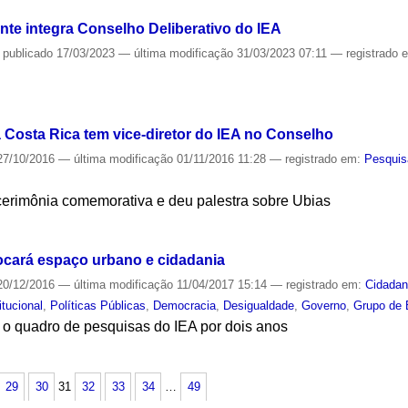
nte integra Conselho Deliberativo do IEA
—
publicado
17/03/2023
—
última modificação
31/03/2023 07:11
— registrado 
S
Costa Rica tem vice-diretor do IEA no Conselho
7/10/2016
—
última modificação
01/11/2016 11:28
— registrado em:
Pesquis
erimônia comemorativa e deu palestra sobre Ubias
S
ocará espaço urbano e cidadania
0/12/2016
—
última modificação
11/04/2017 15:14
— registrado em:
Cidadan
itucional
,
Políticas Públicas
,
Democracia
,
Desigualdade
,
Governo
,
Grupo de 
 o quadro de pesquisas do IEA por dois anos
S
29
30
31
32
33
34
…
49