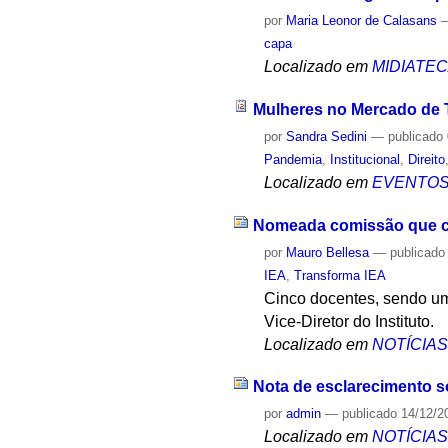
por
Maria Leonor de Calasans
capa
Localizado em
MIDIATE
Mulheres no Mercado de 
por
Sandra Sedini
—
publicado
Pandemia
,
Institucional
,
Direito
Localizado em
EVENTO
Nomeada comissão que cond
por
Mauro Bellesa
—
publicado
IEA
,
Transforma IEA
Cinco docentes, sendo um
Vice-Diretor do Instituto.
Localizado em
NOTÍCIA
Nota de esclarecimento s
por
admin
—
publicado
14/12/2
Localizado em
NOTÍCIA