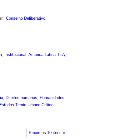
em:
Conselho Deliberativo
,
a
,
Institucional
,
América Latina
,
IEA
,
ia
,
Direitos humanos
,
Humanidades
,
Estudos Teoria Urbana Crítica
Próximos 10 itens »