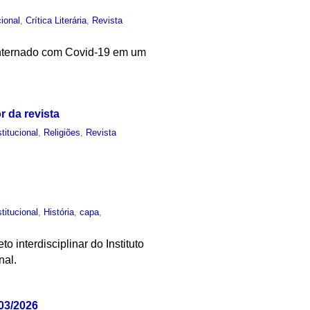
cional
,
Crítica Literária
,
Revista
 internado com Covid-19 em um
 da revista
stitucional
,
Religiões
,
Revista
stitucional
,
História
,
capa
,
o interdisciplinar do Instituto
nal.
03/2026