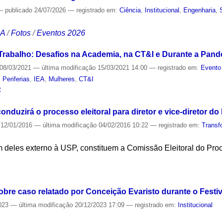
—
publicado
24/07/2026
— registrado em:
Ciência
,
Institucional
,
Engenharia
,
CA
/
Fotos
/
Eventos 2026
Trabalho: Desafios na Academia, na CT&I e Durante a Pan
08/03/2021
—
última modificação
15/03/2021 14:00
— registrado em:
Evento
,
Periferias
,
IEA
,
Mulheres
,
CT&I
S
uzirá o processo eleitoral para diretor e vice-diretor do
12/01/2016
—
última modificação
04/02/2016 10:22
— registrado em:
Transf
 deles externo à USP, constituem a Comissão Eleitoral do Proc
S
obre caso relatado por Conceição Evaristo durante o Fest
023
—
última modificação
20/12/2023 17:09
— registrado em:
Institucional
S