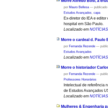
Morre Alfredo Bosi, a eru
por
Mauro Bellesa
—
publicado
Estudos Avançados
,
capa
Ex-diretor do IEA e edito
hospital em São Paulo.
Localizado em
NOTÍCIA
Morre o cardeal d. Paulo
por
Fernanda Rezende
—
publi
Estudos Avançados
Localizado em
NOTÍCIA
Morre o historiador Carlo
por
Fernanda Rezende
—
publi
Professores Honorários
Intelectual de referência 
de Estudos Avançados USP
Localizado em
NOTÍCIA
Mulheres & Engenharia pa