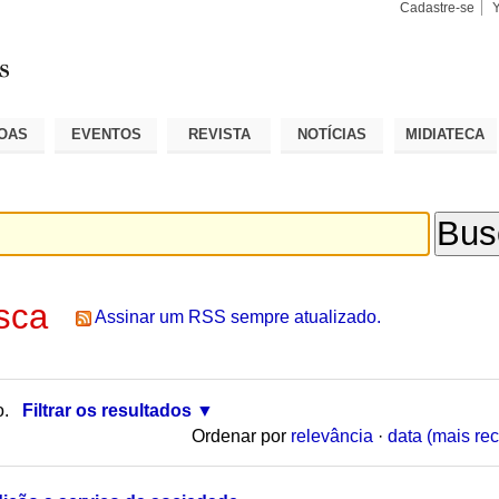
Cadastre-se
Busca
Busca
Avançad
OAS
EVENTOS
REVISTA
NOTÍCIAS
MIDIATECA
sca
Assinar um RSS sempre atualizado.
o.
Filtrar os resultados
Ordenar por
relevância
·
data (mais rec