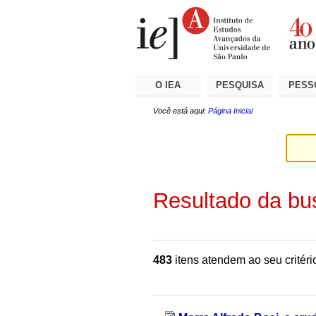
Ir
Ferramentas
Seções
para
Pessoais
o
conteúdo.
|
Ir
para
a
O IEA
PESQUISA
PESS
navegação
Você está aqui:
Página Inicial
Resultado da bu
483
itens atendem ao seu critéri