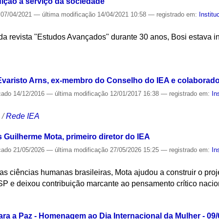
dição a serviço da sociedade
07/04/2021
—
última modificação
14/04/2021 10:58
— registrado em:
Institu
r da revista "Estudos Avançados" durante 30 anos, Bosi estava
S
 Evaristo Arns, ex-membro do Conselho do IEA e colaborador
cado
14/12/2016
—
última modificação
12/01/2017 16:38
— registrado em:
In
S
/
Rede IEA
s Guilherme Mota, primeiro diretor do IEA
cado
21/05/2026
—
última modificação
27/05/2026 15:25
— registrado em:
In
nas ciências humanas brasileiras, Mota ajudou a construir o projet
 e deixou contribuição marcante ao pensamento crítico nacio
S
ra a Paz - Homenagem ao Dia Internacional da Mulher - 09/