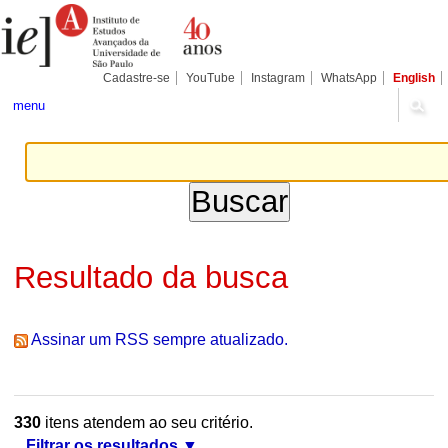
Ir
Ferramentas
Seções
para
Pessoais
o
conteúdo.
|
Cadastre-se
YouTube
Instagram
WhatsApp
English
Ir
para
menu
a
navegação
Resultado da busca
Assinar um RSS sempre atualizado.
330
itens atendem ao seu critério.
Filtrar os resultados