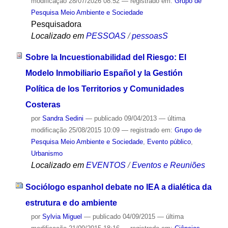
modificação
28/07/2026 08:52
— registrado em:
Grupo de
Pesquisa Meio Ambiente e Sociedade
Pesquisadora
Localizado em
PESSOAS
/
pessoasS
Sobre la Incuestionabilidad del Riesgo: El
Modelo Inmobiliario Español y la Gestión
Política de los Territorios y Comunidades
Costeras
por
Sandra Sedini
—
publicado
09/04/2013
—
última
modificação
25/08/2015 10:09
— registrado em:
Grupo de
Pesquisa Meio Ambiente e Sociedade
,
Evento público
,
Urbanismo
Localizado em
EVENTOS
/
Eventos e Reuniões
Sociólogo espanhol debate no IEA a dialética da
estrutura e do ambiente
por
Sylvia Miguel
—
publicado
04/09/2015
—
última