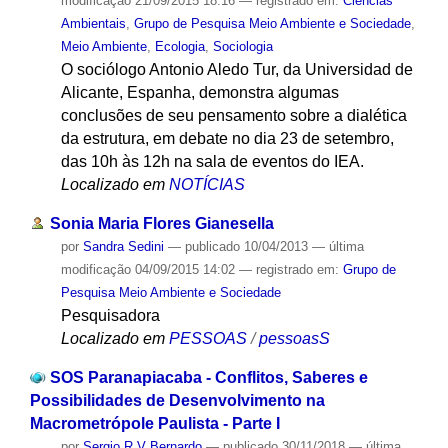
modificação
21/09/2015 18:16
— registrado em:
Ciências
Ambientais
,
Grupo de Pesquisa Meio Ambiente e Sociedade
,
Meio Ambiente
,
Ecologia
,
Sociologia
O sociólogo Antonio Aledo Tur, da Universidad de
Alicante, Espanha, demonstra algumas
conclusões de seu pensamento sobre a dialética
da estrutura, em debate no dia 23 de setembro,
das 10h às 12h na sala de eventos do IEA.
Localizado em
NOTÍCIAS
Sonia Maria Flores Gianesella
por
Sandra Sedini
—
publicado
10/04/2013
—
última
modificação
04/09/2015 14:02
— registrado em:
Grupo de
Pesquisa Meio Ambiente e Sociedade
Pesquisadora
Localizado em
PESSOAS
/
pessoasS
SOS Paranapiacaba - Conflitos, Saberes e
Possibilidades de Desenvolvimento na
Macrometrópole Paulista - Parte I
por
Sergio R V Bernardo
—
publicado
30/11/2018
—
última