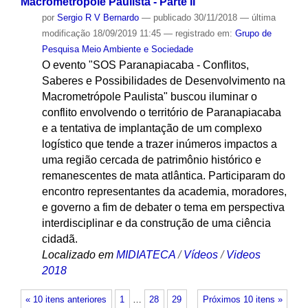
Macrometrópole Paulista - Parte II
por
Sergio R V Bernardo
—
publicado
30/11/2018
—
última
modificação
18/09/2019 11:45
— registrado em:
Grupo de
Pesquisa Meio Ambiente e Sociedade
O evento "SOS Paranapiacaba - Conflitos,
Saberes e Possibilidades de Desenvolvimento na
Macrometrópole Paulista" buscou iluminar o
conflito envolvendo o território de Paranapiacaba
e a tentativa de implantação de um complexo
logístico que tende a trazer inúmeros impactos a
uma região cercada de patrimônio histórico e
remanescentes de mata atlântica. Participaram do
encontro representantes da academia, moradores,
e governo a fim de debater o tema em perspectiva
interdisciplinar e da construção de uma ciência
cidadã.
Localizado em
MIDIATECA
/
Vídeos
/
Videos
2018
« 10 itens anteriores
1
…
28
29
Próximos 10 itens »