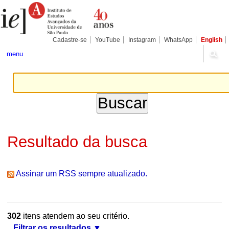
Ir
Ferramentas
Seções
para
Pessoais
o
conteúdo.
|
Cadastre-se
YouTube
Instagram
WhatsApp
English
Ir
para
menu
a
navegação
Resultado da busca
Assinar um RSS sempre atualizado.
302
itens atendem ao seu critério.
Filtrar os resultados