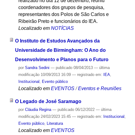
realizado no dia 12 de dezembro, reuniu
coordenadores dos grupos de pesquisa,
representantes dos Polos de São Carlos e
Ribeirão Preto e funcionários do IEA.
Localizado em
NOTÍCIAS
O Instituto de Estudos Avançados da
Universidade de Birmingham: O Ano do
Desenvolvimento e Planos para o Futuro
por
Sandra Sedini
—
publicado
08/04/2013
—
última
modificação
10/09/2013 16:09
— registrado em:
IEA
,
Institucional
,
Evento público
Localizado em
EVENTOS
/
Eventos e Reuniões
O Legado de José Saramago
por
Cláudia Regina
—
publicado
06/12/2022
—
última
modificação
24/02/2023 15:45
— registrado em:
Institucional
,
Evento público
,
Literatura
Localizado em
EVENTOS