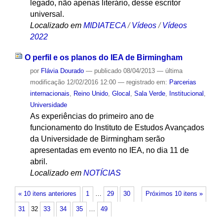
legado, não apenas literário, desse escritor
universal.
Localizado em
MIDIATECA
/
Vídeos
/
Vídeos
2022
O perfil e os planos do IEA de Birmingham
por
Flávia Dourado
—
publicado
08/04/2013
—
última
modificação
12/02/2016 12:00
— registrado em:
Parcerias
internacionais
,
Reino Unido
,
Glocal
,
Sala Verde
,
Institucional
,
Universidade
As experiências do primeiro ano de
funcionamento do Instituto de Estudos Avançados
da Universidade de Birmingham serão
apresentadas em evento no IEA, no dia 11 de
abril.
Localizado em
NOTÍCIAS
« 10 itens anteriores
1
…
29
30
Próximos 10 itens »
31
32
33
34
35
…
49