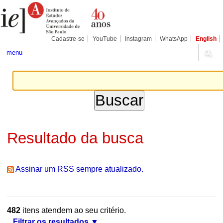
Ir
Ferramentas
Seções
para
Pessoais
o
conteúdo.
|
Cadastre-se
YouTube
Instagram
WhatsApp
English
Ir
para
menu
a
navegação
Resultado da busca
Assinar um RSS sempre atualizado.
482
itens atendem ao seu critério.
Filtrar os resultados