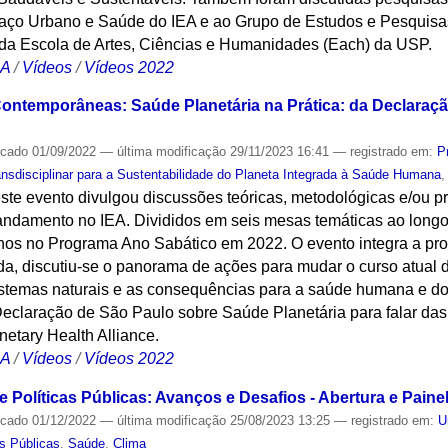
aço Urbano e Saúde do IEA e ao Grupo de Estudos e Pesquis
 da Escola de Artes, Ciências e Humanidades (Each) da USP.
CA
/
Vídeos
/
Vídeos 2022
Contemporâneas: Saúde Planetária na Prática: da Declaraç
icado
01/09/2022
—
última modificação
29/11/2023 16:41
— registrado em:
P
nsdisciplinar para a Sustentabilidade do Planeta Integrada à Saúde Humana
ste evento divulgou discussões teóricas, metodológicas e/ou p
andamento no IEA. Divididos em seis mesas temáticas ao longo
lhos no Programa Ano Sabático em 2022. O evento integra a 
a, discutiu-se o panorama de ações para mudar o curso atual d
stemas naturais e as consequências para a saúde humana e do 
Declaração de São Paulo sobre Saúde Planetária para falar das
netary Health Alliance.
CA
/
Vídeos
/
Vídeos 2022
 Políticas Públicas: Avanços e Desafios - Abertura e Painel
icado
01/12/2022
—
última modificação
25/08/2023 13:25
— registrado em:
U
as Públicas
,
Saúde
,
Clima