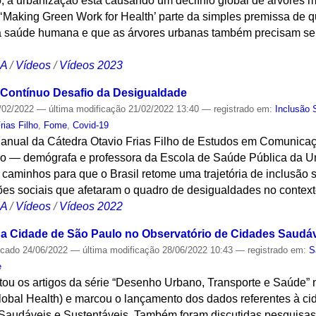
o, a urbanização está causando um declínio global de árvores 
‘Making Green Work for Health’ parte da simples premissa de q
r a saúde humana e que as árvores urbanas também precisam s
CA
/
Vídeos
/
Vídeos 2023
o Contínuo Desafio da Desigualdade
/02/2022
—
última modificação
21/02/2022 13:40
— registrado em:
Inclusão 
rias Filho
,
Fome
,
Covid-19
o anual da Cátedra Otavio Frias Filho de Estudos em Comunica
ro — demógrafa e professora da Escola de Saúde Pública da U
caminhos para que o Brasil retome uma trajetória de inclusão s
ções sociais que afetaram o quadro de desigualdades no context
CA
/
Vídeos
/
Vídeos 2022
 Cidade de São Paulo no Observatório de Cidades Saudáv
icado
24/06/2022
—
última modificação
28/06/2022 10:43
— registrado em:
S
e
tou os artigos da série “Desenho Urbano, Transporte e Saúde” 
Global Health) e marcou o lançamento dos dados referentes à c
Saudáveis e Sustentáveis. Também foram discutidas pesquisas