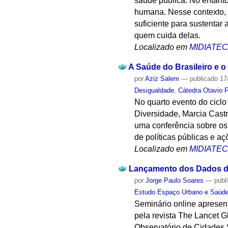
saúde pública. No entant
humana. Nesse contexto, 
suficiente para sustenta
quem cuida delas.
Localizado em
MIDIATE
A Saúde do Brasileiro e 
por
Aziz Salem
—
publicado
17
Desigualdade
,
Cátedra Otavio F
No quarto evento do cicl
Diversidade, Marcia Cast
uma conferência sobre os 
de políticas públicas e a
Localizado em
MIDIATE
Lançamento dos Dados da
por
Jorge Paulo Soares
—
publ
Estudo Espaço Urbano e Saúd
Seminário online apresen
pela revista The Lancet 
Observatório de Cidades 