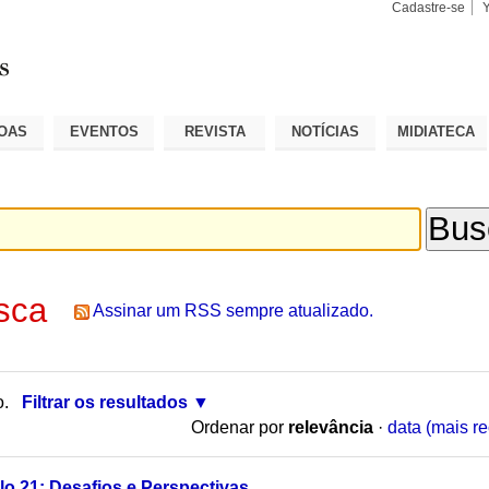
Cadastre-se
Busca
Busca
Avançad
OAS
EVENTOS
REVISTA
NOTÍCIAS
MIDIATECA
sca
Assinar um RSS sempre atualizado.
o.
Filtrar os resultados
Ordenar por
relevância
·
data (mais re
o 21: Desafios e Perspectivas