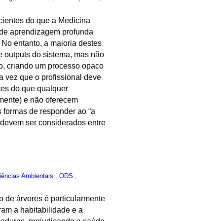
ficientes do que a Medicina
o de aprendizagem profunda
 No entanto, a maioria destes
 e outputs do sistema, mas não
o, criando um processo opaco
a vez que o profissional deve
ntes do que qualquer
amente) e não oferecem
ês formas de responder ao “a
ue devem ser considerados entre
iências Ambientais
,
ODS
,
o de árvores é particularmente
ram a habitabilidade e a