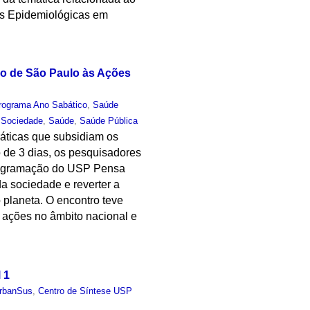
as Epidemiológicas em
ão de São Paulo às Ações
rograma Ano Sabático
,
Saúde
,
Sociedade
,
Saúde
,
Saúde Pública
ráticas que subsidiam os
 de 3 dias, os pesquisadores
programação do USP Pensa
a sociedade e reverter a
planeta. O encontro teve
 ações no âmbito nacional e
 1
rbanSus
,
Centro de Síntese USP