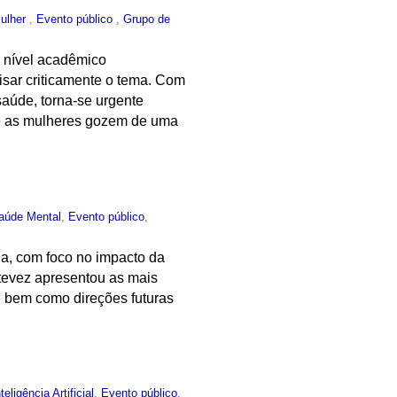
ulher
,
Evento público
,
Grupo de
m nível acadêmico
lisar criticamente o tema. Com
aúde, torna-se urgente
que as mulheres gozem de uma
aúde Mental
,
Evento público
,
da, com foco no impacto da
Estevez apresentou as mais
o, bem como direções futuras
nteligência Artificial
,
Evento público
,