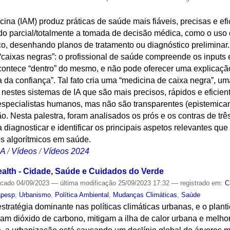
icina (IAM) produz práticas de saúde mais fiáveis, precisas e e
ando parcial/totalmente a tomada de decisão médica, como o us
o, desenhando planos de tratamento ou diagnóstico preliminar.
“caixas negras”: o profissional de saúde compreende os inputs
contece “dentro” do mesmo, e não pode oferecer uma explicaçã
da confiança”. Tal fato cria uma “medicina de caixa negra”, um
 nestes sistemas de IA que são mais precisos, rápidos e eficie
 especialistas humanos, mas não são transparentes (epistemic
ão. Nesta palestra, foram analisados os prós e os contras de tr
a diagnosticar e identificar os principais aspetos relevantes q
os algorítmicos em saúde.
CA
/
Vídeos
/
Vídeos 2024
alth - Cidade, Saúde e Cuidados do Verde
icado
04/09/2023
—
última modificação
25/09/2023 17:32
— registrado em:
C
apesp
,
Urbanismo
,
Política Ambiental
,
Mudanças Climáticas
,
Saúde
ratégia dominante nas políticas climáticas urbanas, e o planti
ram dióxido de carbono, mitigam a ilha de calor urbana e melho