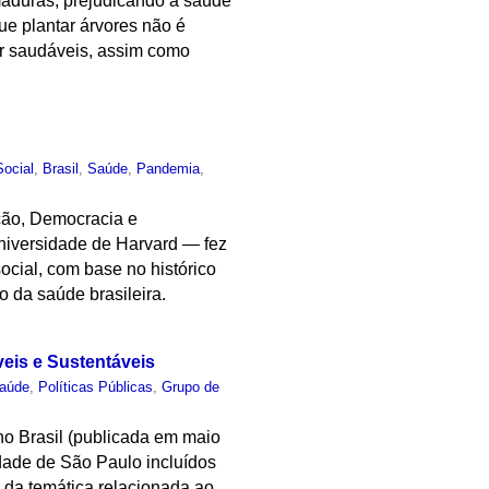
maduras, prejudicando a saúde
ue plantar árvores não é
er saudáveis, assim como
Social
,
Brasil
,
Saúde
,
Pandemia
,
ção, Democracia e
niversidade de Harvard — fez
ocial, com base no histórico
o da saúde brasileira.
eis e Sustentáveis
aúde
,
Políticas Públicas
,
Grupo de
no Brasil (publicada em maio
idade de São Paulo incluídos
 da temática relacionada ao