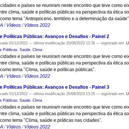
 cidades e países se reuniram neste encontro que teve como ei
ntre clima, saúde e políticas públicas na perspectiva da ética s
 como tema "Antropoceno, território e a determinação da saúde"
CA
/
Vídeos
/
Vídeos 2022
 Políticas Públicas: Avanços e Desafios - Painel 2
icado
01/12/2022
—
última modificação
25/08/2023 13:26
— registrado em:
U
as Públicas
,
Saúde
,
Clima
 cidades e países se reuniram neste encontro que teve como ei
ntre clima, saúde e políticas públicas na perspectiva da ética s
 como tema "Clima, saúde e políticas públicas".
CA
/
Vídeos
/
Vídeos 2022
 Políticas Públicas: Avanços e Desafios - Painel 3
icado
01/12/2022
—
última modificação
25/08/2023 13:25
— registrado em:
U
as Públicas
,
Saúde
,
Clima
 cidades e países se reuniram neste encontro que teve como ei
ntre clima, saúde e políticas públicas na perspectiva da ética s
 como tema "Clima, saúde e práticas nas cidades".
CA
/
Vídeos
/
Vídeos 2022