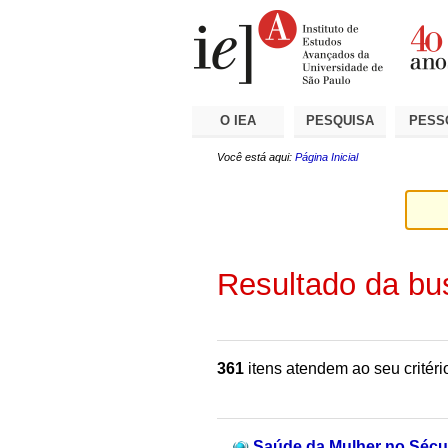
Ir
Ferramentas
Seções
para
Pessoais
o
conteúdo.
|
Ir
para
a
O IEA
PESQUISA
PESS
navegação
Você está aqui:
Página Inicial
Resultado da bu
361
itens atendem ao seu critéri
Saúde da Mulher no Sécul