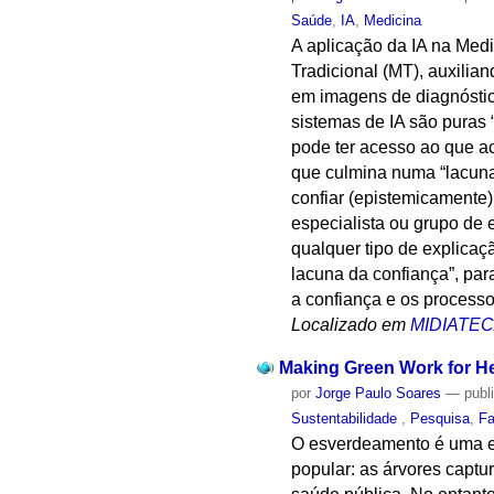
Saúde
,
IA
,
Medicina
A aplicação da IA ​​na Med
Tradicional (MT), auxili
em imagens de diagnóstic
sistemas de IA são puras 
pode ter acesso ao que a
que culmina numa “lacuna 
confiar (epistemicamente)
especialista ou grupo de
qualquer tipo de explicaç
lacuna da confiança”, par
a confiança e os process
Localizado em
MIDIATE
Making Green Work for He
por
Jorge Paulo Soares
—
publ
Sustentabilidade
,
Pesquisa
,
F
O esverdeamento é uma est
popular: as árvores captu