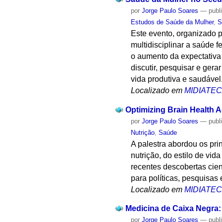
por
Jorge Paulo Soares
—
publ
Estudos de Saúde da Mulher
,
S
Este evento, organizado 
multidisciplinar a saúde 
o aumento da expectativa
discutir, pesquisar e ger
vida produtiva e saudável
Localizado em
MIDIATE
Optimizing Brain Health A
por
Jorge Paulo Soares
—
publ
Nutrição
,
Saúde
A palestra abordou os pri
nutrição, do estilo de vi
recentes descobertas cien
para políticas, pesquisas
Localizado em
MIDIATE
Medicina de Caixa Negra:
por
Jorge Paulo Soares
—
publ