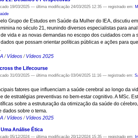
icado
19/03/2025
—
última modificação
24/03/2025 12:35
— registrado em:
M
aúde
pelo Grupo de Estudos em Saúde da Mulher do IEA, discutiu e
feminina no século 21, reunindo diversos especialistas para ana
 de vida e as novas demandas no escopo dos cuidados com a s
ar dados que possam orientar políticas públicas e ações para 
.
CA
/
Vídeos
/
Vídeos 2025
cross the Lifecourse
icado
31/03/2025
—
última modificação
03/04/2025 11:16
— registrado em:
S
ncipais fatores que influenciam a saúde cerebral ao longo da vi
da e de estratégias preventivas no bem-estar cognitivo. A MSc. 
tíficas sobre a estruturação da otimização da saúde do cérebr
 e dados sobre o tema.
CA
/
Vídeos
/
Vídeos 2025
 Uma Análise Ética
icado
05/12/2024
—
última modificação
20/12/2024 15:35
— registrado em:
I