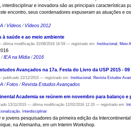
e, interdisciplinar e inovadora são as principais características
este encontro, seus coordenadores expuseram as atuações e os 
CA
/
Vídeos
/
Vídeos 2012
s à saúde e ao meio ambiente
—
última modificação
31/08/2016 16:59
— registrado em:
Institucional
,
Meio 
2016
S
/
IEA na Mídia
/
2016
Estudos Avançados na 17a. Festa do Livro da USP 2015 - 09
—
publicado
22/12/2015
— registrado em:
Institucional
,
Revista Estudos Ava
CA
/
Fotos
/
Revista Estudos Avançados
ntinental Academia se reúnem em novembro para balanço e
cado
13/11/2015
—
última modificação
12/02/2016 12:20
— registrado em:
In
cionalização
,
Interdisciplinar
 e jovens pesquisadores da primeira edição da Intercontinenta
ique, na Alemanha, em um Interim Workshop.