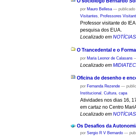
O sociólogo Bernardo Sorj
por
Mauro Bellesa
—
publicado
Visitantes
,
Professores Visitan
Professor visitante do IE
pesquisa dos EUA.
Localizado em
NOTÍCIA
O Trancedental e o Forma
por
Maria Leonor de Calasans
Localizado em
MIDIATE
Oficina de desenho e en
por
Fernanda Rezende
—
publi
Institucional
,
Cultura
,
capa
Atividades nos dias 16, 1
em cartaz no Centro Mari
Localizado em
NOTÍCIA
Os Desafios da Autonomia
por
Sergio R V Bernardo
—
pub