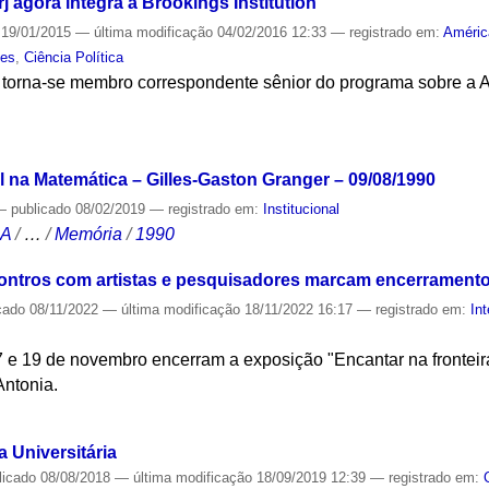
 agora integra a Brookings Institution
19/01/2015
—
última modificação
04/02/2016 12:33
— registrado em:
Améric
tes
,
Ciência Política
A torna-se membro correspondente sênior do programa sobre a A
S
l na Matemática – Gilles-Gaston Granger – 09/08/1990
—
publicado
08/02/2019
— registrado em:
Institucional
CA
/
…
/
Memória
/
1990
contros com artistas e pesquisadores marcam encerrament
cado
08/11/2022
—
última modificação
18/11/2022 16:17
— registrado em:
Int
7 e 19 de novembro encerram a exposição "Encantar na fronteir
Antonia.
S
 Universitária
licado
08/08/2018
—
última modificação
18/09/2019 12:39
— registrado em: