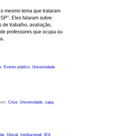
r o mesmo tema que trataram
USP". Eles falaram sobre
 de trabalho, avaliação,
 de professores que ocupa ou
a.
e
,
Evento público
,
Universidade
,
o em:
Crise
,
Universidade
,
capa
,
rde
,
Glocal
,
Institucional
,
IEA