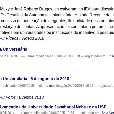
o Muzy e José Roberto Drugowich estiveram no IEA para discuti
"Os Desafios da Autonomia Universitária: História Recente da 
processo de nomeação de dirigentes, flexibilidade dos contratos
prestação de contas. A apresentação foi comentada por um time
rativos em universidades ou instituições de incentivo à pesquis
CA
/
Vídeos
/
Videos 2018
 Universitária
ado
20/07/2018
—
última modificação
21/08/2018 16:58
— registrado em:
Cris
S
Universitária - 6 de agosto de 2018
—
publicado
06/08/2018
—
última modificação
08/08/2018 16:25
— registrad
CA
/
Fotos
/
Eventos 2018
 Avançados da Universidade Jawaharlal Nehru e da USP
0/01/2014
—
última modificação
04/06/2025 10:53
— registrado em:
Sala Ve