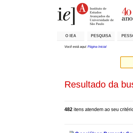
Ir
Ferramentas
Seções
para
Pessoais
o
conteúdo.
|
Ir
para
a
O IEA
PESQUISA
PESS
navegação
Você está aqui:
Página Inicial
Resultado da bu
482
itens atendem ao seu critéri