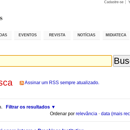
Cadastre-se
Busca
Busca
Avançad
OAS
EVENTOS
REVISTA
NOTÍCIAS
MIDIATECA
sca
Assinar um RSS sempre atualizado.
o.
Filtrar os resultados
Ordenar por
relevância
·
data (mais rec