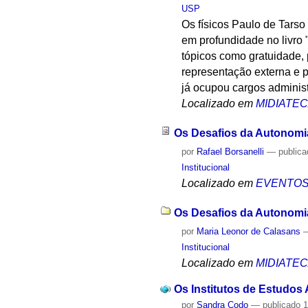
USP
Os físicos Paulo de Tars
em profundidade no livro 
tópicos como gratuidade, 
representação externa e 
já ocupou cargos administ
Localizado em
MIDIATE
Os Desafios da Autonomia
por
Rafael Borsanelli
—
public
Institucional
Localizado em
EVENTO
Os Desafios da Autonomia 
por
Maria Leonor de Calasans
Institucional
Localizado em
MIDIATE
Os Institutos de Estudos
por
Sandra Codo
—
publicado
1