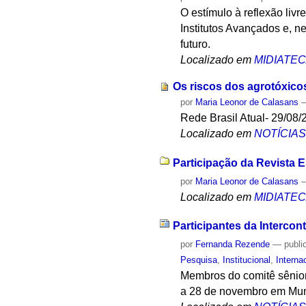
O estímulo à reflexão livr
Institutos Avançados e, n
futuro.
Localizado em
MIDIATE
Os riscos dos agrotóxico
por
Maria Leonor de Calasans
Rede Brasil Atual- 29/08/
Localizado em
NOTÍCIA
Participação da Revista 
por
Maria Leonor de Calasans
Localizado em
MIDIATE
Participantes da Interco
por
Fernanda Rezende
—
publi
Pesquisa
,
Institucional
,
Interna
Membros do comitê sênior
a 28 de novembro em Mun