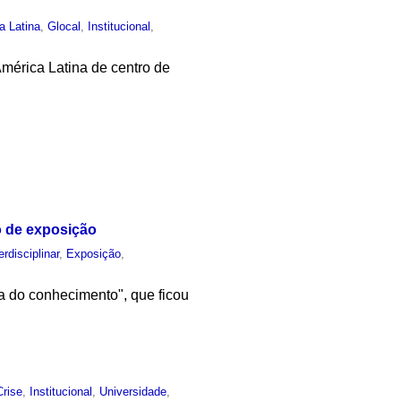
a Latina
,
Glocal
,
Institucional
,
mérica Latina de centro de
o de exposição
erdisciplinar
,
Exposição
,
a do conhecimento", que ficou
Crise
,
Institucional
,
Universidade
,