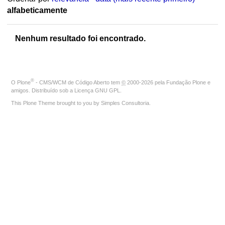
alfabeticamente
Nenhum resultado foi encontrado.
®
O
Plone
- CMS/WCM de Código Aberto
tem
©
2000-2026 pela
Fundação Plone
e
amigos. Distribuído sob a
Licença GNU GPL
.
This Plone Theme brought to you by
Simples Consultoria
.