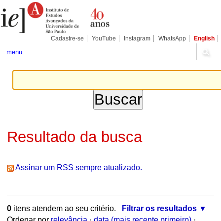
Ir
Ferramentas
para
Pessoais
o
conteúdo.
|
Cadastre-se
YouTube
Instagram
WhatsApp
English
Ir
para
menu
a
navegação
Resultado da busca
Assinar um RSS sempre atualizado.
0
itens atendem ao seu critério.
Filtrar os resultados
Ordenar por
relevância
·
data (mais recente primeiro)
·