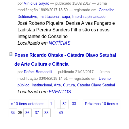
por
Vinícius Sayão
—
publicado
15/09/2017
—
última
modificação
18/09/2017 13:59
— registrado em:
Conselho
Deliberativo
,
Institucional
,
capa
,
Interdisciplinaridade
José Roberto Piqueira, Denise Alves Fungaro e
Ladislau Pereira Sanders Filho são os novos
integrantes do Conselho
Localizado em
NOTÍCIAS
Posse Ricardo Ohtake - Cátedra Olavo Setubal
de Arte Cultura e Ciência
por
Rafael Borsanelli
—
publicado
21/02/2017
—
última
modificação
03/04/2019 14:51
— registrado em:
Evento
público
,
Institucional
,
Arte
,
Cultura
,
Cátedra Olavo Setubal
Localizado em
EVENTOS
« 10 itens anteriores
1
…
32
33
Próximos 10 itens »
34
35
36
37
38
…
49