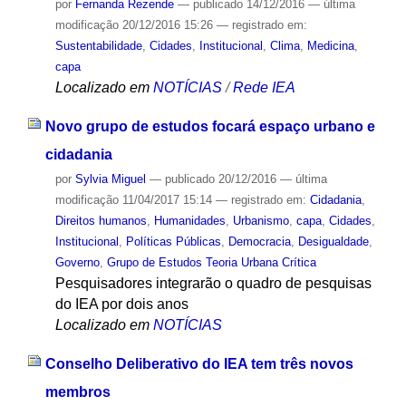
por
Fernanda Rezende
—
publicado
14/12/2016
—
última
modificação
20/12/2016 15:26
— registrado em:
Sustentabilidade
,
Cidades
,
Institucional
,
Clima
,
Medicina
,
capa
Localizado em
NOTÍCIAS
/
Rede IEA
Novo grupo de estudos focará espaço urbano e
cidadania
por
Sylvia Miguel
—
publicado
20/12/2016
—
última
modificação
11/04/2017 15:14
— registrado em:
Cidadania
,
Direitos humanos
,
Humanidades
,
Urbanismo
,
capa
,
Cidades
,
Institucional
,
Políticas Públicas
,
Democracia
,
Desigualdade
,
Governo
,
Grupo de Estudos Teoria Urbana Crítica
Pesquisadores integrarão o quadro de pesquisas
do IEA por dois anos
Localizado em
NOTÍCIAS
Conselho Deliberativo do IEA tem três novos
membros