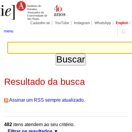
Ir
Ferramentas
Seções
para
Pessoais
o
conteúdo.
|
Cadastre-se
YouTube
Instagram
WhatsApp
English
Ir
para
menu
a
navegação
Resultado da busca
Assinar um RSS sempre atualizado.
482
itens atendem ao seu critério.
Filtrar os resultados