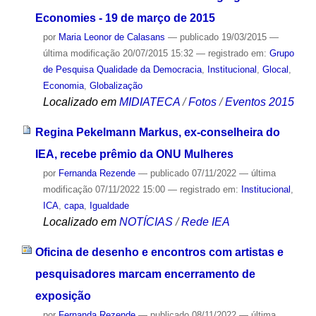
Economies - 19 de março de 2015
por
Maria Leonor de Calasans
—
publicado
19/03/2015
—
última modificação
20/07/2015 15:32
— registrado em:
Grupo
de Pesquisa Qualidade da Democracia
,
Institucional
,
Glocal
,
Economia
,
Globalização
Localizado em
MIDIATECA
/
Fotos
/
Eventos 2015
Regina Pekelmann Markus, ex-conselheira do
IEA, recebe prêmio da ONU Mulheres
por
Fernanda Rezende
—
publicado
07/11/2022
—
última
modificação
07/11/2022 15:00
— registrado em:
Institucional
,
ICA
,
capa
,
Igualdade
Localizado em
NOTÍCIAS
/
Rede IEA
Oficina de desenho e encontros com artistas e
pesquisadores marcam encerramento de
exposição
por
Fernanda Rezende
—
publicado
08/11/2022
—
última