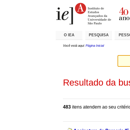
Ir
Ferramentas
Seções
para
Pessoais
o
conteúdo.
|
Ir
para
a
O IEA
PESQUISA
PESS
navegação
Você está aqui:
Página Inicial
Resultado da bu
483
itens atendem ao seu critéri