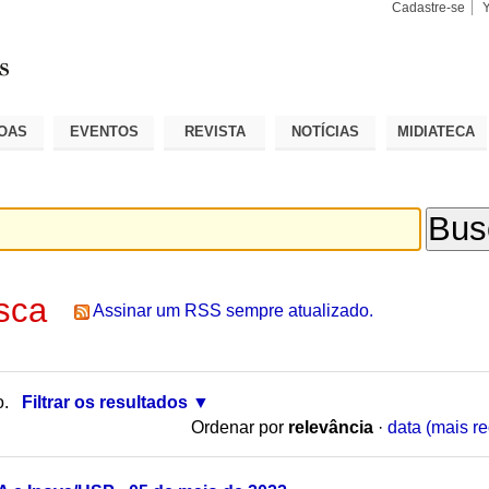
Cadastre-se
Busca
Busca
Avançad
OAS
EVENTOS
REVISTA
NOTÍCIAS
MIDIATECA
sca
Assinar um RSS sempre atualizado.
o.
Filtrar os resultados
Ordenar por
relevância
·
data (mais re