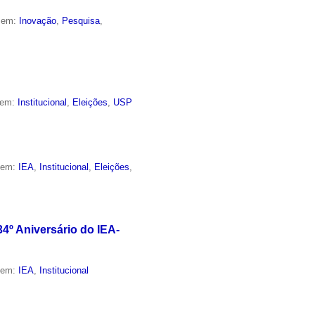
o em:
Inovação
,
Pesquisa
,
 em:
Institucional
,
Eleições
,
USP
o em:
IEA
,
Institucional
,
Eleições
,
4º Aniversário do IEA-
o em:
IEA
,
Institucional