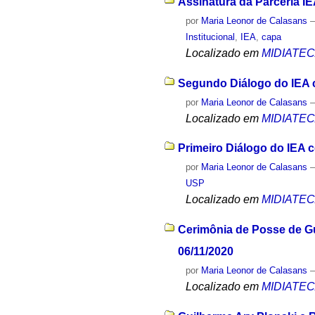
Assinatura da Parceria IE
por
Maria Leonor de Calasans
Institucional
,
IEA
,
capa
Localizado em
MIDIATE
Segundo Diálogo do IEA c
por
Maria Leonor de Calasans
Localizado em
MIDIATE
Primeiro Diálogo do IEA c
por
Maria Leonor de Calasans
USP
Localizado em
MIDIATE
Cerimônia de Posse de Gu
06/11/2020
por
Maria Leonor de Calasans
Localizado em
MIDIATE