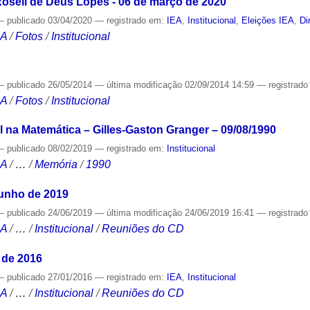
Roseli de Deus Lopes - 06 de março de 2020
—
publicado
03/04/2020
— registrado em:
IEA
,
Institucional
,
Eleições IEA
,
Di
CA
/
Fotos
/
Institucional
—
publicado
26/05/2014
—
última modificação
02/09/2014 14:59
— registrad
CA
/
Fotos
/
Institucional
l na Matemática – Gilles-Gaston Granger – 09/08/1990
—
publicado
08/02/2019
— registrado em:
Institucional
CA
/
…
/
Memória
/
1990
junho de 2019
—
publicado
24/06/2019
—
última modificação
24/06/2019 16:41
— registrad
CA
/
…
/
Institucional
/
Reuniões do CD
 de 2016
—
publicado
27/01/2016
— registrado em:
IEA
,
Institucional
CA
/
…
/
Institucional
/
Reuniões do CD