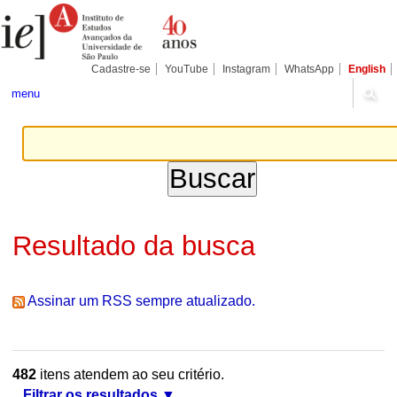
Ir
Ferramentas
Seções
para
Pessoais
o
conteúdo.
|
Cadastre-se
YouTube
Instagram
WhatsApp
English
Ir
para
menu
a
navegação
Resultado da busca
Assinar um RSS sempre atualizado.
482
itens atendem ao seu critério.
Filtrar os resultados