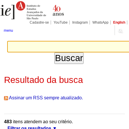
Ir
Ferramentas
Seções
para
Pessoais
o
conteúdo.
|
Cadastre-se
YouTube
Instagram
WhatsApp
English
Ir
para
menu
a
navegação
Resultado da busca
Assinar um RSS sempre atualizado.
483
itens atendem ao seu critério.
Filtrar os resultados