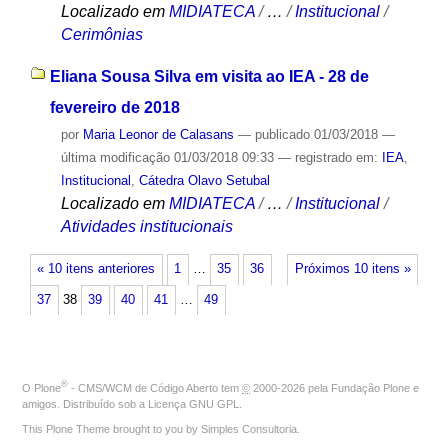
Localizado em
MIDIATECA
/
…
/
Institucional
/
Cerimônias
Eliana Sousa Silva em visita ao IEA - 28 de
fevereiro de 2018
por
Maria Leonor de Calasans
—
publicado
01/03/2018
—
última modificação
01/03/2018 09:33
— registrado em:
IEA
,
Institucional
,
Cátedra Olavo Setubal
Localizado em
MIDIATECA
/
…
/
Institucional
/
Atividades institucionais
« 10 itens anteriores
1
…
35
36
Próximos 10 itens »
37
38
39
40
41
…
49
®
O
Plone
- CMS/WCM de Código Aberto
tem
©
2000-2026 pela
Fundação Plone
e
amigos. Distribuído sob a
Licença GNU GPL
.
This Plone Theme brought to you by
Simples Consultoria
.