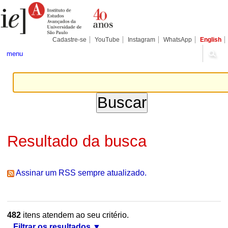
Ir
Ferramentas
Seções
para
Pessoais
o
conteúdo.
|
Cadastre-se
YouTube
Instagram
WhatsApp
English
Ir
para
menu
a
navegação
Resultado da busca
Assinar um RSS sempre atualizado.
482
itens atendem ao seu critério.
Filtrar os resultados