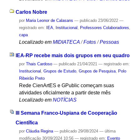
Carlos Nobre
por
Maria Leonor de Calasans
—
publicado
23/06/2022
—
registrado em:
IEA
,
Institucional
,
Professores Colaboradores
,
capa
Localizado em
MIDIATECA
/
Fotos
/
Pessoas
IEA-RP recebe mais dois grupos em seu quadro
por
Thais Cardoso
—
publicado
21/04/2021
— registrado em:
Institucional
,
Grupos de Estudo
,
Grupos de Pesquisa
,
Polo
Ribeirão Preto
Rede CienArtES e GPublic começam suas
atividades oficialmente a partir deste mês
Localizado em
NOTÍCIAS
III Semana Franco-Uspiana de Cooperação
Científica
por
Cláudia Regina
—
publicado
29/08/2024
—
última
modificação
30/09/2024 10:56
— registrado em:
Evento