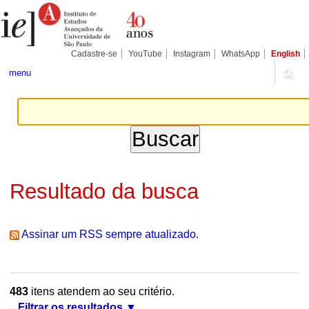
Ir
Ferramentas
Seções
para
Pessoais
o
conteúdo.
|
Cadastre-se
YouTube
Instagram
WhatsApp
English
Ir
para
menu
a
navegação
Resultado da busca
Assinar um RSS sempre atualizado.
483
itens atendem ao seu critério.
Filtrar os resultados