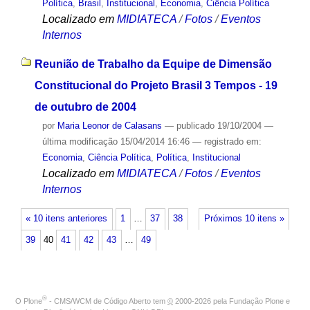
Política
,
Brasil
,
Institucional
,
Economia
,
Ciência Política
Localizado em
MIDIATECA
/
Fotos
/
Eventos
Internos
Reunião de Trabalho da Equipe de Dimensão
Constitucional do Projeto Brasil 3 Tempos - 19
de outubro de 2004
por
Maria Leonor de Calasans
—
publicado
19/10/2004
—
última modificação
15/04/2014 16:46
— registrado em:
Economia
,
Ciência Política
,
Política
,
Institucional
Localizado em
MIDIATECA
/
Fotos
/
Eventos
Internos
« 10 itens anteriores
1
…
37
38
Próximos 10 itens »
39
40
41
42
43
…
49
®
O
Plone
- CMS/WCM de Código Aberto
tem
©
2000-2026 pela
Fundação Plone
e