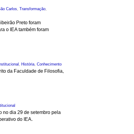
São Carlos
,
Transformação
,
beirão Preto foram
ara o IEA também foram
nstitucional
,
História
,
Conhecimento
rito da Faculdade de Filosofia,
titucional
ado no dia 29 de setembro pela
berativo do IEA.