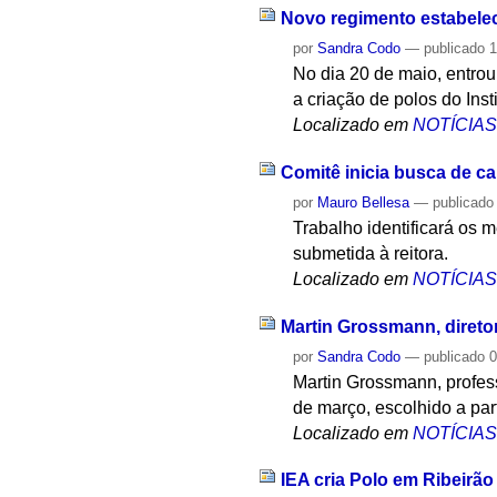
Novo regimento estabelec
por
Sandra Codo
—
publicado
1
No dia 20 de maio, entrou
a criação de polos do Inst
Localizado em
NOTÍCIA
Comitê inicia busca de ca
por
Mauro Bellesa
—
publicado
Trabalho identificará os m
submetida à reitora.
Localizado em
NOTÍCIA
Martin Grossmann, direto
por
Sandra Codo
—
publicado
0
Martin Grossmann, profess
de março, escolhido a part
Localizado em
NOTÍCIA
IEA cria Polo em Ribeirão