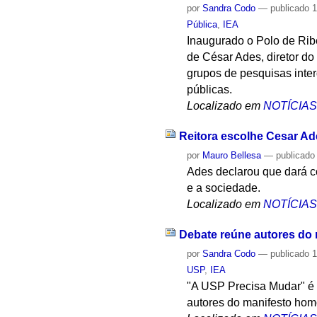
por
Sandra Codo
—
publicado
1
Pública
,
IEA
Inaugurado o Polo de Ribe
de César Ades, diretor do
grupos de pesquisas interd
públicas.
Localizado em
NOTÍCIA
Reitora escolhe Cesar Ades
por
Mauro Bellesa
—
publicado
Ades declarou que dará co
e a sociedade.
Localizado em
NOTÍCIA
Debate reúne autores do
por
Sandra Codo
—
publicado
1
USP
,
IEA
"A USP Precisa Mudar" é 
autores do manifesto hom