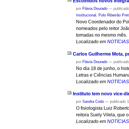
Escolhidos novos integran
por
Flávia Dourado
—
publicad
Institucional
,
Polo Ribeirão Pre
Novo Coordenador do Polo
nomeados pelo reitor Joã
tomadas no mesmo mês.
Localizado em
NOTÍCIA
Carlos Guilherme Mota, p
por
Flávia Dourado
—
publicad
No dia 18 de junho, o his
Letras e Ciências Human
Localizado em
NOTÍCIA
Instituto tem novo vice-di
por
Sandra Codo
—
publicado
1
O fisiologista Luiz Robert
reitora Suely Vilela, que 
Localizado em
NOTÍCIA