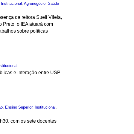
,
Institucional
,
Agronegócio
,
Saúde
ença da reitora Sueli Vilela,
o Preto, o IEA atuará com
abalhos sobre políticas
stitucional
úblicas e interação entre USP
ão
,
Ensino Superior
,
Institucional
,
4h30, com os sete docentes