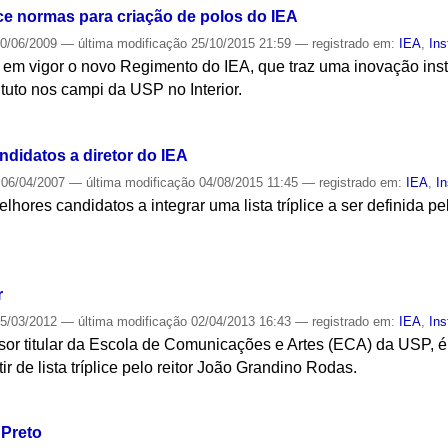
e normas para criação de polos do IEA
0/06/2009
—
última modificação
25/10/2015 21:59
— registrado em:
IEA
,
Ins
 em vigor o novo Regimento do IEA, que traz uma inovação insti
ituto nos campi da USP no Interior.
S
ndidatos a diretor do IEA
06/04/2007
—
última modificação
04/08/2015 11:45
— registrado em:
IEA
,
In
elhores candidatos a integrar uma lista tríplice a ser definida p
S
r
5/03/2012
—
última modificação
02/04/2013 16:43
— registrado em:
IEA
,
Ins
or titular da Escola de Comunicações e Artes (ECA) da USP, é 
ir de lista tríplice pelo reitor João Grandino Rodas.
S
 Preto