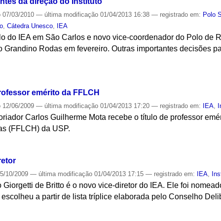
tes da direção do Instituto
o
07/03/2010
—
última modificação
01/04/2013 16:38
— registrado em:
Polo 
to
,
Cátedra Unesco
,
IEA
 do IEA em São Carlos e novo vice-coordenador do Polo de Ri
o Grandino Rodas em fevereiro. Outras importantes decisões p
S
rofessor emérito da FFLCH
o
12/06/2009
—
última modificação
01/04/2013 17:20
— registrado em:
IEA
,
I
toriador Carlos Guilherme Mota recebe o título de professor emé
as (FFLCH) da USP.
S
retor
5/10/2009
—
última modificação
01/04/2013 17:15
— registrado em:
IEA
,
Ins
o Giorgetti de Britto é o novo vice-diretor do IEA. Ele foi nome
o escolheu a partir de lista tríplice elaborada pelo Conselho Deli
S