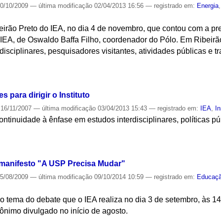
0/10/2009
—
última modificação
02/04/2013 16:56
— registrado em:
Energia
irão Preto do IEA, no dia 4 de novembro, que contou com a pres
 IEA, de Oswaldo Baffa Filho, coordenador do Pólo. Em Ribeirã
isciplinares, pesquisadores visitantes, atividades públicas e tr
S
 para dirigir o Instituto
16/11/2007
—
última modificação
03/04/2013 15:43
— registrado em:
IEA
,
In
ntinuidade à ênfase em estudos interdisciplinares, políticas p
S
 manifesto "A USP Precisa Mudar"
5/08/2009
—
última modificação
09/10/2014 10:59
— registrado em:
Educaç
o tema do debate que o IEA realiza no dia 3 de setembro, às 1
ônimo divulgado no início de agosto.