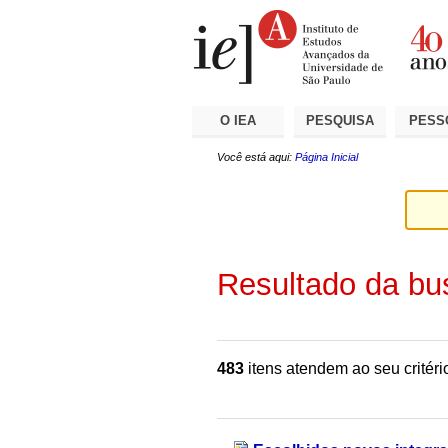
Ir
Ferramentas
Seções
para
Pessoais
o
conteúdo.
|
Ir
para
a
O IEA
PESQUISA
PESS
navegação
Você está aqui:
Página Inicial
Resultado da bu
483
itens atendem ao seu critéri