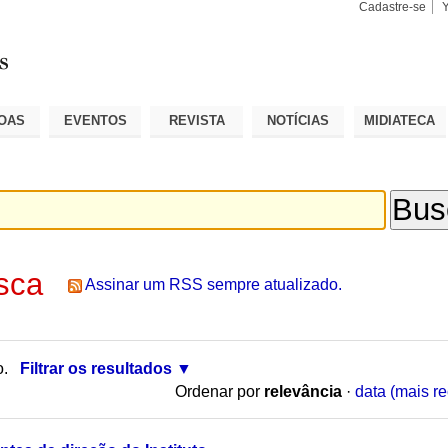
Cadastre-se
Busca
Busca
Avançad
OAS
EVENTOS
REVISTA
NOTÍCIAS
MIDIATECA
sca
Assinar um RSS sempre atualizado.
o.
Filtrar os resultados
Ordenar por
relevância
·
data (mais re