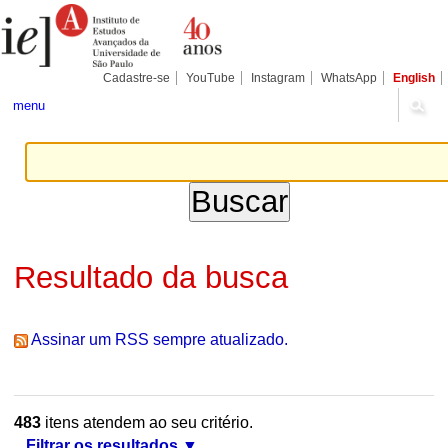
Ir
Ferramentas
Seções
para
Pessoais
o
conteúdo.
|
Cadastre-se
YouTube
Instagram
WhatsApp
English
Ir
para
menu
a
navegação
Resultado da busca
Assinar um RSS sempre atualizado.
483
itens atendem ao seu critério.
Filtrar os resultados