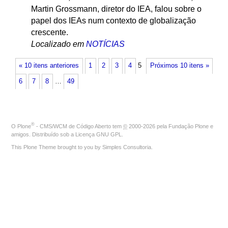
Martin Grossmann, diretor do IEA, falou sobre o
papel dos IEAs num contexto de globalização
crescente.
Localizado em
NOTÍCIAS
« 10 itens anteriores
1
2
3
4
5
Próximos 10 itens »
6
7
8
…
49
®
O
Plone
- CMS/WCM de Código Aberto
tem
©
2000-2026 pela
Fundação Plone
e
amigos. Distribuído sob a
Licença GNU GPL
.
This Plone Theme brought to you by
Simples Consultoria
.