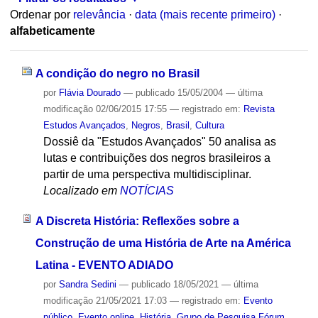
Ordenar por
relevância
·
data (mais recente primeiro)
·
alfabeticamente
A condição do negro no Brasil
por
Flávia Dourado
—
publicado
15/05/2004
—
última
modificação
02/06/2015 17:55
— registrado em:
Revista
Estudos Avançados
,
Negros
,
Brasil
,
Cultura
Dossiê da "Estudos Avançados" 50 analisa as
lutas e contribuições dos negros brasileiros a
partir de uma perspectiva multidisciplinar.
Localizado em
NOTÍCIAS
A Discreta História: Reflexões sobre a
Construção de uma História de Arte na América
Latina - EVENTO ADIADO
por
Sandra Sedini
—
publicado
18/05/2021
—
última
modificação
21/05/2021 17:03
— registrado em:
Evento
público
,
Evento online
,
História
,
Grupo de Pesquisa Fórum