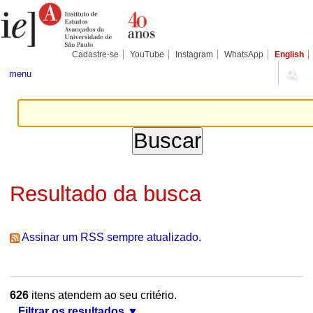
Ir
Ferramentas
Seções
para
Pessoais
o
conteúdo.
|
Cadastre-se
YouTube
Instagram
WhatsApp
English
Ir
para
menu
a
navegação
Resultado da busca
Assinar um RSS sempre atualizado.
626
itens atendem ao seu critério.
Filtrar os resultados