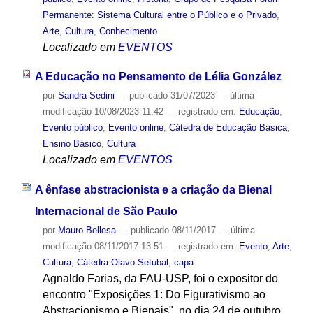
Permanente: Sistema Cultural entre o Público e o Privado
,
Arte
,
Cultura
,
Conhecimento
Localizado em
EVENTOS
A Educação no Pensamento de Lélia González
por
Sandra Sedini
—
publicado
31/07/2023
—
última
modificação
10/08/2023 11:42
— registrado em:
Educação
,
Evento público
,
Evento online
,
Cátedra de Educação Básica
,
Ensino Básico
,
Cultura
Localizado em
EVENTOS
A ênfase abstracionista e a criação da Bienal
Internacional de São Paulo
por
Mauro Bellesa
—
publicado
08/11/2017
—
última
modificação
08/11/2017 13:51
— registrado em:
Evento
,
Arte
,
Cultura
,
Cátedra Olavo Setubal
,
capa
Agnaldo Farias, da FAU-USP, foi o expositor do
encontro "Exposições 1: Do Figurativismo ao
Abstracionismo e Bienais", no dia 24 de outubro,