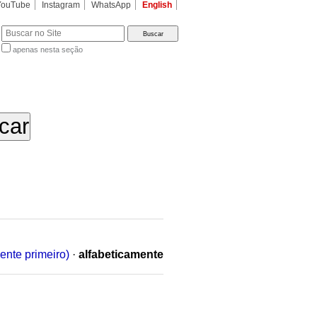
YouTube
Instagram
WhatsApp
English
apenas nesta seção
a…
ente primeiro)
·
alfabeticamente