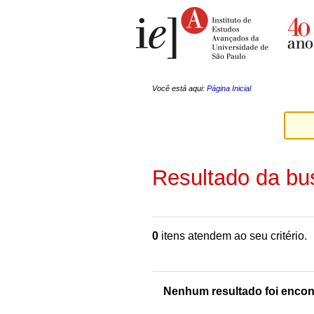
Ir
Ferramentas
para
Pessoais
o
conteúdo.
|
Ir
para
a
Você está aqui:
Página Inicial
navegação
Resultado da bu
0
itens atendem ao seu critério.
Nenhum resultado foi encon