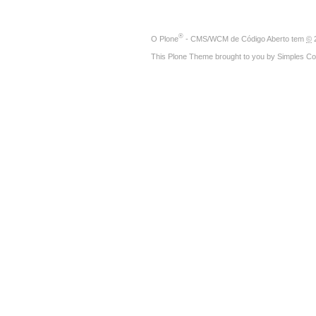
®
O
Plone
- CMS/WCM de Código Aberto
tem
©
2
This Plone Theme brought to you by
Simples Co