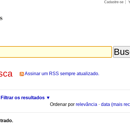
Cadastre-se
Busca
Busca
Avançad
sca
Assinar um RSS sempre atualizado.
Filtrar os resultados
Ordenar por
relevância
·
data (mais rec
trado.