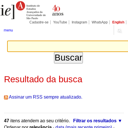
Ir
Ferramentas
Seções
para
Pessoais
o
conteúdo.
|
Cadastre-se
YouTube
Instagram
WhatsApp
English
Ir
para
menu
a
navegação
Resultado da busca
Assinar um RSS sempre atualizado.
47
itens atendem ao seu critério.
Filtrar os resultados
Ordenar por
relevância
·
data (mais recente primeiro)
·