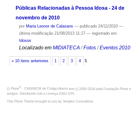
Públicas Relacionadas à Pessoa Idosa - 24 de
novembro de 2010
por
Maria Leonor de Calasans
—
publicado
24/11/2010
—
última modificação
21/08/2013 11:27
— registrado em:
Idosos
Localizado em
MIDIATECA
/
Fotos
/
Eventos 2010
« 10 itens anteriores
1
2
3
4
5
®
O
Plone
- CMS/WCM de Código Aberto
tem
©
2000-2026 pela
Fundação Plone
e
amigos. Distribuído sob a
Licença GNU GPL
.
This Plone Theme brought to you by
Simples Consultoria
.