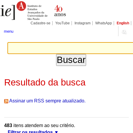
Ir
Ferramentas
Seções
para
Pessoais
o
conteúdo.
|
Cadastre-se
YouTube
Instagram
WhatsApp
English
Ir
para
menu
a
navegação
Resultado da busca
Assinar um RSS sempre atualizado.
483
itens atendem ao seu critério.
Filtrar os resultados