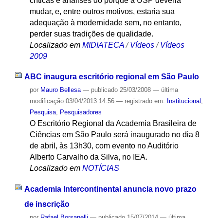
críticas e análises do porquê a USP deveria
mudar, e, entre outros motivos, estaria sua
adequação à modernidade sem, no entanto,
perder suas tradições de qualidade.
Localizado em
MIDIATECA
/
Vídeos
/
Vídeos
2009
ABC inaugura escritório regional em São Paulo
por
Mauro Bellesa
—
publicado
25/03/2008
—
última
modificação
03/04/2013 14:56
— registrado em:
Institucional
,
Pesquisa
,
Pesquisadores
O Escritório Regional da Academia Brasileira de
Ciências em São Paulo será inaugurado no dia 8
de abril, às 13h30, com evento no Auditório
Alberto Carvalho da Silva, no IEA.
Localizado em
NOTÍCIAS
Academia Intercontinental anuncia novo prazo
de inscrição
por
Rafael Borsanelli
—
publicado
15/07/2014
—
última