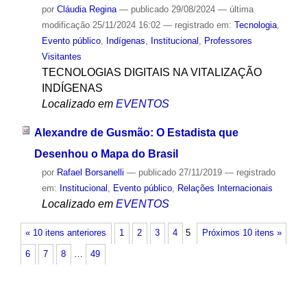
por
Cláudia Regina
—
publicado
29/08/2024
—
última
modificação
25/11/2024 16:02
— registrado em:
Tecnologia
,
Evento público
,
Indígenas
,
Institucional
,
Professores
Visitantes
TECNOLOGIAS DIGITAIS NA VITALIZAÇÃO
INDÍGENAS
Localizado em
EVENTOS
Alexandre de Gusmão: O Estadista que
Desenhou o Mapa do Brasil
por
Rafael Borsanelli
—
publicado
27/11/2019
— registrado
em:
Institucional
,
Evento público
,
Relações Internacionais
Localizado em
EVENTOS
« 10 itens anteriores
1
2
3
4
5
Próximos 10 itens »
6
7
8
…
49