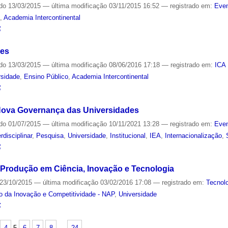
ado
13/03/2015
—
última modificação
03/11/2015 16:52
— registrado em:
Even
e
,
Academia Intercontinental
S
des
ado
13/03/2015
—
última modificação
08/06/2016 17:18
— registrado em:
ICA 
rsidade
,
Ensino Público
,
Academia Intercontinental
S
a Nova Governança das Universidades
ado
01/07/2015
—
última modificação
10/11/2021 13:28
— registrado em:
Even
erdisciplinar
,
Pesquisa
,
Universidade
,
Institucional
,
IEA
,
Internacionalização
,
S
Produção em Ciência, Inovação e Tecnologia
23/10/2015
—
última modificação
03/02/2016 17:08
— registrado em:
Tecnol
o da Inovação e Competitividade - NAP
,
Universidade
S
4
5
6
7
8
…
24