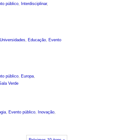
to público
,
Interdisciplinar
,
Universidades
,
Educação
,
Evento
to público
,
Europa
,
Sala Verde
ogia
,
Evento público
,
Inovação
,
Próximos 10 itens »