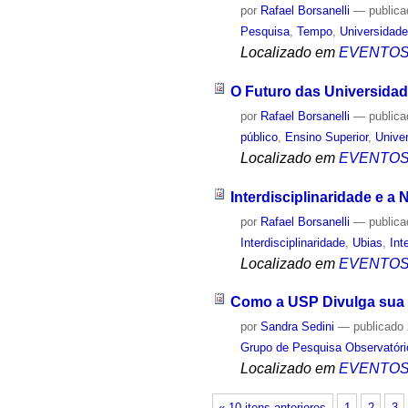
por
Rafael Borsanelli
—
public
Pesquisa
,
Tempo
,
Universidad
Localizado em
EVENTO
O Futuro das Universida
por
Rafael Borsanelli
—
public
público
,
Ensino Superior
,
Unive
Localizado em
EVENTO
Interdisciplinaridade e 
por
Rafael Borsanelli
—
public
Interdisciplinaridade
,
Ubias
,
Int
Localizado em
EVENTO
Como a USP Divulga sua 
por
Sandra Sedini
—
publicado
Grupo de Pesquisa Observatóri
Localizado em
EVENTO
« 10 itens anteriores
1
2
3