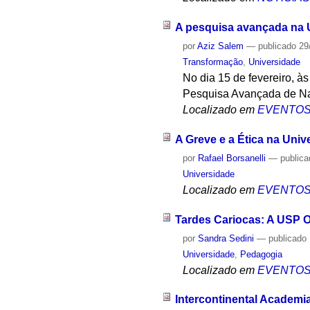
A pesquisa avançada na 
por
Aziz Salem
—
publicado
29
Transformação
,
Universidade
No dia 15 de fevereiro, à
Pesquisa Avançada de Nag
Localizado em
EVENTO
A Greve e a Ética na Uni
por
Rafael Borsanelli
—
public
Universidade
Localizado em
EVENTO
Tardes Cariocas: A USP O
por
Sandra Sedini
—
publicado
Universidade
,
Pedagogia
Localizado em
EVENTO
Intercontinental Academi