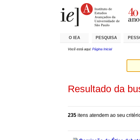
Ir
Ferramentas
Seções
para
Pessoais
o
conteúdo.
|
Ir
para
a
O IEA
PESQUISA
PESS
navegação
Você está aqui:
Página Inicial
Resultado da bu
235
itens atendem ao seu critéri