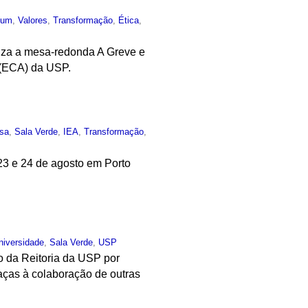
mum
,
Valores
,
Transformação
,
Ética
,
liza a mesa-redonda A Greve e
 (ECA) da USP.
sa
,
Sala Verde
,
IEA
,
Transformação
,
23 e 24 de agosto em Porto
niversidade
,
Sala Verde
,
USP
ão da Reitoria da USP por
graças à colaboração de outras