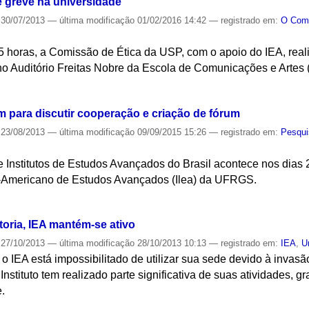
 greve na universidade
30/07/2013
—
última modificação
01/02/2016 14:42
— registrado em:
O Co
15 horas, a Comissão de Ética da USP, com o apoio do IEA, rea
 no Auditório Freitas Nobre da Escola de Comunicações e Artes
S
m para discutir cooperação e criação de fórum
23/08/2013
—
última modificação
09/09/2015 15:26
— registrado em:
Pesqui
 Institutos de Estudos Avançados do Brasil acontece nos dias 
ino-Americano de Estudos Avançados (Ilea) da UFRGS.
S
toria, IEA mantém-se ativo
27/10/2013
—
última modificação
28/10/2013 10:13
— registrado em:
IEA
,
U
 o IEA está impossibilitado de utilizar sua sede devido à invas
Instituto tem realizado parte significativa de suas atividades, 
.
S