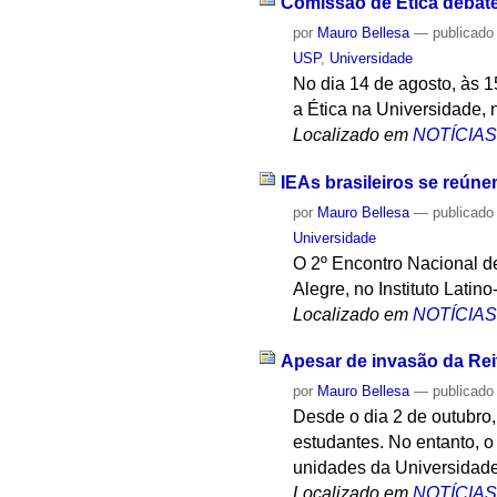
Comissão de Ética debate
por
Mauro Bellesa
—
publicado
USP
,
Universidade
No dia 14 de agosto, às 
a Ética na Universidade,
Localizado em
NOTÍCIA
IEAs brasileiros se reúne
por
Mauro Bellesa
—
publicado
Universidade
O 2º Encontro Nacional de
Alegre, no Instituto Lat
Localizado em
NOTÍCIA
Apesar de invasão da Rei
por
Mauro Bellesa
—
publicado
Desde o dia 2 de outubro,
estudantes. No entanto, o 
unidades da Universidade
Localizado em
NOTÍCIA