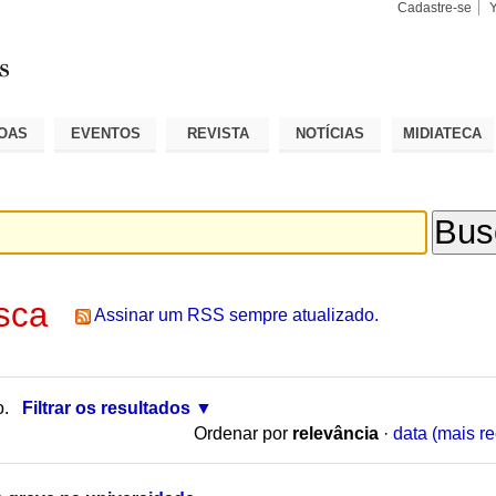
Cadastre-se
Busca
Busca
Avançad
OAS
EVENTOS
REVISTA
NOTÍCIAS
MIDIATECA
sca
Assinar um RSS sempre atualizado.
o.
Filtrar os resultados
Ordenar por
relevância
·
data (mais re