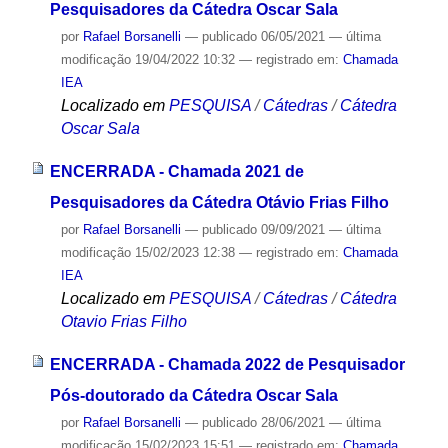
Pesquisadores da Cátedra Oscar Sala
por
Rafael Borsanelli
—
publicado
06/05/2021
—
última
modificação
19/04/2022 10:32
— registrado em:
Chamada
IEA
Localizado em
PESQUISA
/
Cátedras
/
Cátedra
Oscar Sala
ENCERRADA - Chamada 2021 de
Pesquisadores da Cátedra Otávio Frias Filho
por
Rafael Borsanelli
—
publicado
09/09/2021
—
última
modificação
15/02/2023 12:38
— registrado em:
Chamada
IEA
Localizado em
PESQUISA
/
Cátedras
/
Cátedra
Otavio Frias Filho
ENCERRADA - Chamada 2022 de Pesquisador
Pós-doutorado da Cátedra Oscar Sala
por
Rafael Borsanelli
—
publicado
28/06/2021
—
última
modificação
15/02/2023 15:51
— registrado em:
Chamada