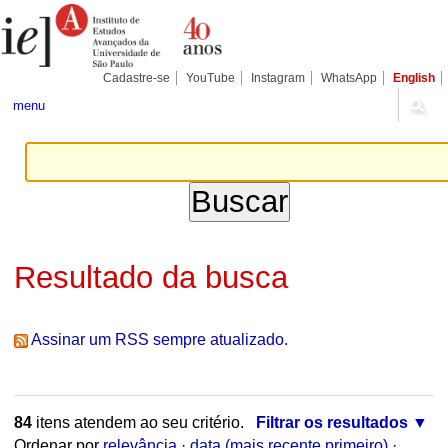
Ir
Ferramentas
Seções
para
Pessoais
o
conteúdo.
|
Cadastre-se
YouTube
Instagram
WhatsApp
English
Ir
para
menu
a
navegação
Resultado da busca
Assinar um RSS sempre atualizado.
84
itens atendem ao seu critério.
Filtrar os resultados
Ordenar por
relevância
·
data (mais recente primeiro)
·