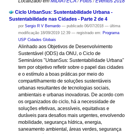
Localizado em
MIDIATECA
/
Fotos
/
Eventos 2018
Ciclo UrbanSus: Sustentabilidade Urbana -
Sustentabilidade nas Cidades - Parte 2 de 4
por
Sergio R V Bernardo
—
publicado
06/07/2018
—
última
modificação
18/09/2019 12:39
— registrado em:
Programa
USP Cidades Globais
Alinhado aos Objetivos de Desenvolvimento
Sustentável (ODS) da ONU, o Ciclo de
Seminários "UrbanSus: Sustentabilidade Urbana"
tem por objetivo refletir sobre o papel das cidades
e o estímulo a boas práticas por meio do
compartilhamento de soluções sustentáveis
urbanas resultantes de tecnologias sociais,
ambientais e urbanas inovadoras. De acordo com
os organizados do ciclo, há a necessidade de
soluções efetivas, acessíveis, equitativas e
duráveis para desafios mais urgentes, envolvendo
mobilidade, segurança hídrica, energia,
saneamento ambiental, áreas verdes, segurança