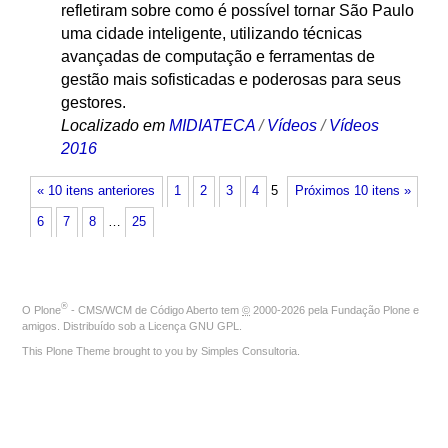
refletiram sobre como é possível tornar São Paulo
uma cidade inteligente, utilizando técnicas
avançadas de computação e ferramentas de
gestão mais sofisticadas e poderosas para seus
gestores.
Localizado em
MIDIATECA
/
Vídeos
/
Vídeos
2016
« 10 itens anteriores
1
2
3
4
5
Próximos 10 itens »
6
7
8
…
25
®
O
Plone
- CMS/WCM de Código Aberto
tem
©
2000-2026 pela
Fundação Plone
e
amigos. Distribuído sob a
Licença GNU GPL
.
This Plone Theme brought to you by
Simples Consultoria
.