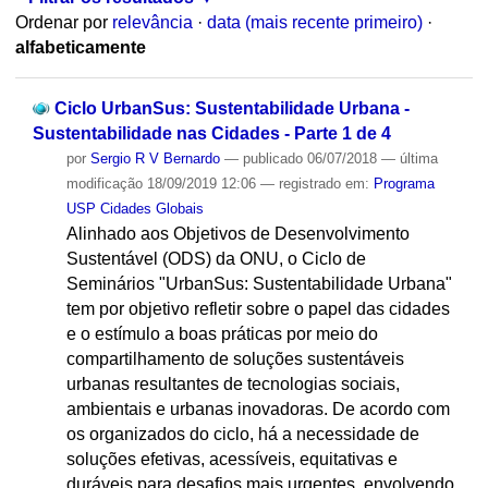
Ordenar por
relevância
·
data (mais recente primeiro)
·
alfabeticamente
Ciclo UrbanSus: Sustentabilidade Urbana -
Sustentabilidade nas Cidades - Parte 1 de 4
por
Sergio R V Bernardo
—
publicado
06/07/2018
—
última
modificação
18/09/2019 12:06
— registrado em:
Programa
USP Cidades Globais
Alinhado aos Objetivos de Desenvolvimento
Sustentável (ODS) da ONU, o Ciclo de
Seminários "UrbanSus: Sustentabilidade Urbana"
tem por objetivo refletir sobre o papel das cidades
e o estímulo a boas práticas por meio do
compartilhamento de soluções sustentáveis
urbanas resultantes de tecnologias sociais,
ambientais e urbanas inovadoras. De acordo com
os organizados do ciclo, há a necessidade de
soluções efetivas, acessíveis, equitativas e
duráveis para desafios mais urgentes, envolvendo