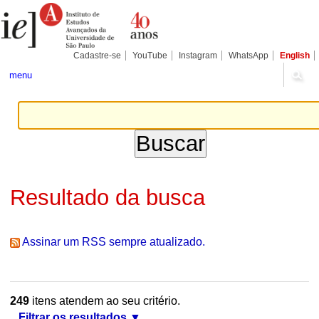
Ir
Ferramentas
Seções
para
Pessoais
o
conteúdo.
|
Cadastre-se
YouTube
Instagram
WhatsApp
English
Ir
para
menu
a
navegação
Resultado da busca
Assinar um RSS sempre atualizado.
249
itens atendem ao seu critério.
Filtrar os resultados