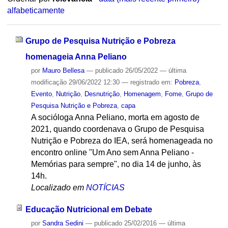
alfabeticamente
Grupo de Pesquisa Nutrição e Pobreza
homenageia Anna Peliano
por
Mauro Bellesa
—
publicado
26/05/2022
—
última
modificação
29/06/2022 12:30
— registrado em:
Pobreza
,
Evento
,
Nutrição
,
Desnutrição
,
Homenagem
,
Fome
,
Grupo de
Pesquisa Nutrição e Pobreza
,
capa
A socióloga Anna Peliano, morta em agosto de
2021, quando coordenava o Grupo de Pesquisa
Nutrição e Pobreza do IEA, será homenageada no
encontro online "Um Ano sem Anna Peliano -
Memórias para sempre", no dia 14 de junho, às
14h.
Localizado em
NOTÍCIAS
Educação Nutricional em Debate
por
Sandra Sedini
—
publicado
25/02/2016
—
última