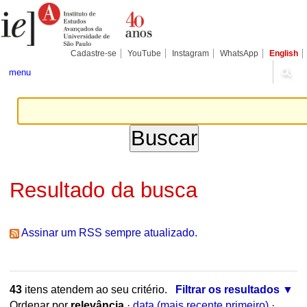
Ir
Ferramentas
Seções
para
Pessoais
o
conteúdo.
|
Cadastre-se
YouTube
Instagram
WhatsApp
English
Ir
para
menu
a
navegação
Resultado da busca
Assinar um RSS sempre atualizado.
43
itens atendem ao seu critério.
Filtrar os resultados
Ordenar por
relevância
·
data (mais recente primeiro)
·