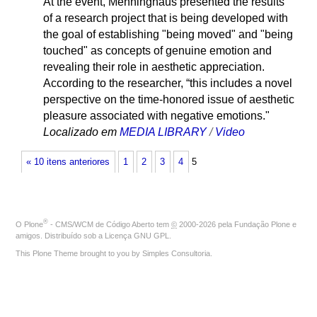
At the event, Menninghaus presented the results
of a research project that is being developed with
the goal of establishing "being moved" and "being
touched" as concepts of genuine emotion and
revealing their role in aesthetic appreciation.
According to the researcher, “this includes a novel
perspective on the time-honored issue of aesthetic
pleasure associated with negative emotions."
Localizado em
MEDIA LIBRARY
/
Video
« 10 itens anteriores
1
2
3
4
5
®
O
Plone
- CMS/WCM de Código Aberto
tem
©
2000-2026 pela
Fundação Plone
e
amigos. Distribuído sob a
Licença GNU GPL
.
This Plone Theme brought to you by
Simples Consultoria
.