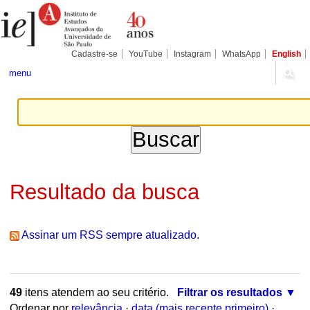
Ir
Ferramentas
Seções
para
Pessoais
o
conteúdo.
|
Cadastre-se
YouTube
Instagram
WhatsApp
English
Ir
para
menu
a
navegação
Resultado da busca
Assinar um RSS sempre atualizado.
49
itens atendem ao seu critério.
Filtrar os resultados
Ordenar por
relevância
·
data (mais recente primeiro)
·