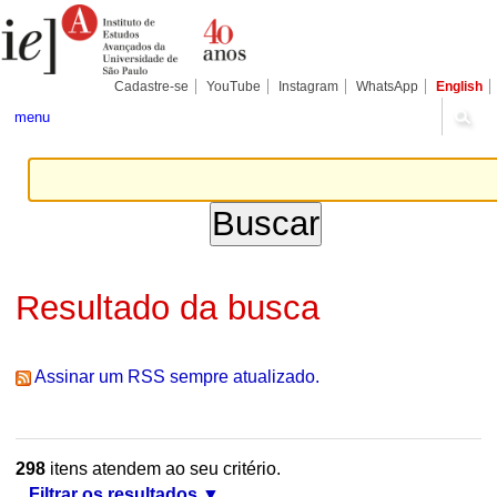
Ir
Ferramentas
Seções
para
Pessoais
o
conteúdo.
|
Cadastre-se
YouTube
Instagram
WhatsApp
English
Ir
para
menu
a
navegação
Resultado da busca
Assinar um RSS sempre atualizado.
298
itens atendem ao seu critério.
Filtrar os resultados