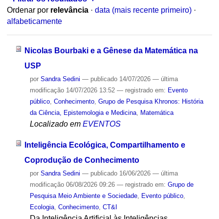
Ordenar por
relevância
·
data (mais recente primeiro)
·
alfabeticamente
Nicolas Bourbaki e a Gênese da Matemática na
USP
por
Sandra Sedini
—
publicado
14/07/2026
—
última
modificação
14/07/2026 13:52
— registrado em:
Evento
público
,
Conhecimento
,
Grupo de Pesquisa Khronos: História
da Ciência, Epistemologia e Medicina
,
Matemática
Localizado em
EVENTOS
Inteligência Ecológica, Compartilhamento e
Coprodução de Conhecimento
por
Sandra Sedini
—
publicado
16/06/2026
—
última
modificação
06/08/2026 09:26
— registrado em:
Grupo de
Pesquisa Meio Ambiente e Sociedade
,
Evento público
,
Ecologia
,
Conhecimento
,
CT&I
Da Inteligência Artificial às Inteligências