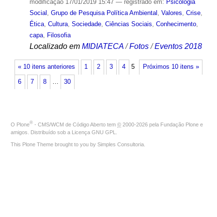
modificação
17/01/2019 15:47
— registrado em:
Psicologia
Social
,
Grupo de Pesquisa Política Ambiental
,
Valores
,
Crise
,
Ética
,
Cultura
,
Sociedade
,
Ciências Sociais
,
Conhecimento
,
capa
,
Filosofia
Localizado em
MIDIATECA
/
Fotos
/
Eventos 2018
« 10 itens anteriores
1
2
3
4
5
Próximos 10 itens »
6
7
8
…
30
®
O
Plone
- CMS/WCM de Código Aberto
tem
©
2000-2026 pela
Fundação Plone
e
amigos. Distribuído sob a
Licença GNU GPL
.
This Plone Theme brought to you by
Simples Consultoria
.